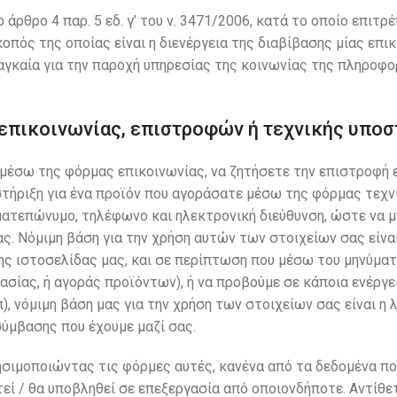
άρθρο 4 παρ. 5 εδ. γ’ του ν. 3471/2006, κατά το οποίο επιτρέ
πός της οποίας είναι η διενέργεια της διαβίβασης µίας επι
αγκαία για την παροχή υπηρεσίας της κοινωνίας της πληροφορ
επικοινωνίας, επιστροφών ή τεχνικής υποσ
μέσω της φόρμας επικοινωνίας, να ζητήσετε την επιστροφή 
τήριξη για ένα προϊόν που αγοράσατε μέσω της φόρμας τεχν
οματεπώνυμο, τηλέφωνο και ηλεκτρονική διεύθυνση, ώστε να 
ς. Νόμιμη βάση για την χρήση αυτών των στοιχείων σας είνα
ς ιστοσελίδας μας, και σε περίπτωση που μέσω του μηνύμα
σίας, ή αγοράς προϊόντων), ή να προβούμε σε κάποια ενέργε
), νόμιμη βάση μας για την χρήση των στοιχείων σας είναι η
σύμβασης που έχουμε μαζί σας.
ησιμοποιώντας τις φόρμες αυτές, κανένα από τα δεδομένα π
εί / θα υποβληθεί σε επεξεργασία από οποιονδήποτε. Αντίθετ