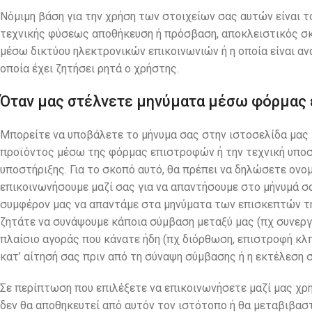
Νόμιμη βάση για την χρήση των στοιχείων σας αυτών είναι το 
τεχνικής φύσεως αποθήκευση ή πρόσβαση, αποκλειστικός σκο
µέσω δικτύου ηλεκτρονικών επικοινωνιών ή η οποία είναι αν
οποία έχει ζητήσει ρητά ο χρήστης.
Όταν μας στέλνετε μηνύματα μέσω φόρμας 
Μπορείτε να υποβάλετε το μήνυμα σας στην ιστοσελίδα μας 
προϊόντος μέσω της φόρμας επιστροφών ή την τεχνική υποσ
υποστήριξης. Για το σκοπό αυτό, θα πρέπει να δηλώσετε ον
επικοινωνήσουμε μαζί σας για να απαντήσουμε στο μήνυμά σα
συμφέρον μας να απαντάμε στα μηνύματα των επισκεπτών τη
ζητάτε να συνάψουμε κάποια σύμβαση μεταξύ μας (πχ συνεργα
πλαίσιο αγοράς που κάνατε ήδη (πχ διόρθωση, επιστροφή κλπ
κατ’ αίτησή σας πριν από τη σύναψη σύμβασης ή η εκτέλεση 
Σε περίπτωση που επιλέξετε να επικοινωνήσετε μαζί μας χρ
δεν θα αποθηκευτεί από αυτόν τον ιστότοπο ή θα μεταβιβαστ