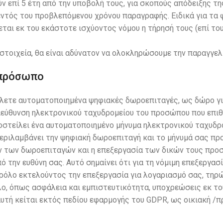
ν επί 5 έτη από την υποβολή τους, για σκοπούς απόδειξης τ
εντός του προβλεπόμενου χρόνου παραγραφής. Ειδικά για τα
εται εκ του εκάστοτε ισχύοντος νόμου η τήρησή τους (επί τ
τοιχεία, θα είναι αδύνατον να ολοκληρώσουμε την παραγγελ
 πρόσωπο
ίλετε αυτοματοποιημένα ψηφιακές δωροεπιταγές, ως δώρο γι
ιεύθυνση ηλεκτρονικού ταχυδρομείου του προσώπου που επιθ
ποστείλει ένα αυτοματοποιημένο μήνυμα ηλεκτρονικού ταχυδρ
εριλαμβάνει την ψηφιακή δωροεπιταγή και το μήνυμά σας προ
ών των δωροεπιταγών και η επεξεργασία των δικών τους πρ
ό την ευθύνη σας. Αυτό σημαίνει ότι για τη νόμιμη επεξεργασ
λο εκτελούντος την επεξεργασία για λογαριασμό σας, τηρ
λο, όπως ασφάλεια και εμπιστευτικότητα, υποχρεώσεις εκ το
αυτή κείται εκτός πεδίου εφαρμογής του GDPR, ως οικιακή /