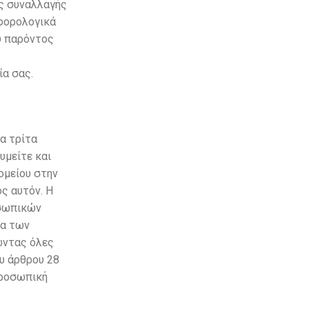
ης συναλλαγής
 φορολογικά
ου παρόντος
ία σας.
α τρίτα
υμείτε και
ομείου στην
ς αυτόν. Η
οσωπικών
ία των
ώντας όλες
υ άρθρου 28
προσωπική