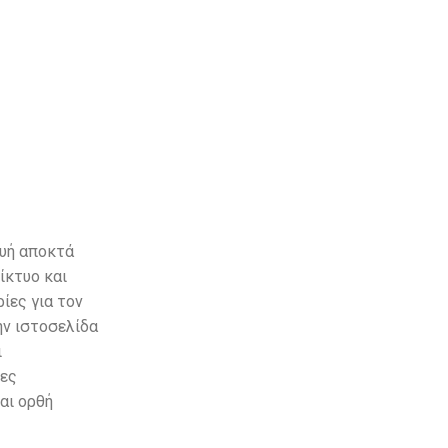
ευή αποκτά
ίκτυο και
ίες για τον
ην ιστοσελίδα
ι
νες
αι ορθή