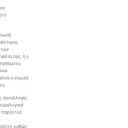
 να
ητο
ήρωση
ρέστερης
 των
ελία σας, ή η
 αποθέματα
ίναι
είναι η νομική
ις.
ης συναλλαγής
 φορολογικά
ου παρόντος
χρήστη, καθώς