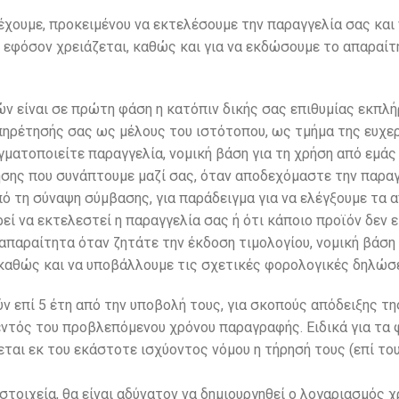
χουμε, προκειμένου να εκτελέσουμε την παραγγελία σας και
 εφόσον χρειάζεται, καθώς και για να εκδώσουμε το απαραίτ
ών είναι σε πρώτη φάση η κατόπιν δικής σας επιθυμίας εκπλ
πηρέτησής σας ως μέλους του ιστότοπου, ως τμήμα της ευχε
ματοποιείτε παραγγελία, νομική βάση για τη χρήση από εμάς
ης που συνάπτουμε μαζί σας, όταν αποδεχόμαστε την παραγγ
πό τη σύναψη σύμβασης, για παράδειγμα για να ελέγξουμε τα
ί να εκτελεστεί η παραγγελία σας ή ότι κάποιο προϊόν δεν ε
ι απαραίτητα όταν ζητάτε την έκδοση τιμολογίου, νομική βάση 
αθώς και να υποβάλλουμε τις σχετικές φορολογικές δηλώσε
ν επί 5 έτη από την υποβολή τους, για σκοπούς απόδειξης τ
εντός του προβλεπόμενου χρόνου παραγραφής. Ειδικά για τα
εται εκ του εκάστοτε ισχύοντος νόμου η τήρησή τους (επί τ
τοιχεία, θα είναι αδύνατον να δημιουργηθεί ο λογαριασμός 