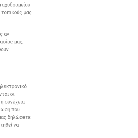
 ταχυδρομείου
ς τοπικούς μας
ς αν
ασίας μας,
ψουν
ηλεκτρονικό
ται οι
τη συνέχεια
τωση που
 μας δηλώσετε
τηθεί να