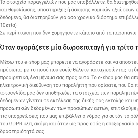
Τα στοιχεία παραγγελιών που μας υποβάλλετε, θα διατηρηθού
και θεμελίωσης, υποστήριξης ή άσκησης νομικών αξιώσεων 
δεδομένα, θα διατηρηθούν για όσο χρονικό διάστημα επιβάλλ
10ετία).
Σε περίπτωση που δεν χορηγήσετε κάποιο από τα παραπάνω σ
Όταν αγοράζετε μία δωροεπιταγή για τρίτο
Μέσω του e-shop μας μπορείτε να αγοράσετε και να αποστε
πρόσωπα, με το ποσό που εσείς θέλετε, καταχωρώντας τη δ
προαιρετικά, ένα μήνυμα σας προς αυτό. Το e-shop μας θα α
ηλεκτρονική διεύθυνση του παραλήπτη που ορίσατε, που θα π
ιστοσελίδα μας δεν αποθηκεύει τα στοιχεία των παραληπτ
δεδομένων γίνεται σε εκτέλεση της δικής σας εντολής και υπ
προσωπικών δεδομένων των προσώπων αυτών, επιτελούμε ρό
τις υποχρεώσεις που μας επιβάλλει ο νόμος για αυτόν το ρό
του GDPR κλπ, ακόμη και όταν ως προς εσάς η επεξεργασία 
δραστηριότητά σας.