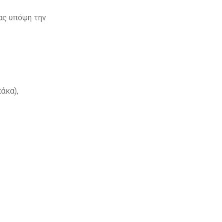
ας υπόψη την
άκα),