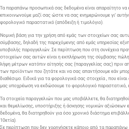
Τα παραπάνω προσωπικά σας δεδομένα είναι απαραίτητο να έ
επικοινωνούμε μαζί σας ώστε να σας ενημερώνουμε γι’ αυτήν
φορολογικό παραστατικό (απόδειξη ή τιμολόγιο).
Νομική βάση για την χρήση από εμάς των στοιχείων σας αυτ
σύμβασης, δηλαδή της παρεχόμενης από εμάς υπηρεσίας εξυ
υποβολής παραγγελιών. Σε περίπτωση που στη συνέχεια πραγ
στοιχείων σας αυτών είναι η εκπλήρωση της σύμβασης πώλησ
λήψη μέτρων κατόπιν αίτησής σας (παραγγελίας σας) πριν α
των προϊόντων που ζητάτε και να σας απαντήσουμε εάν μπορε
διαθέσιμο. Ειδικά για τα φορολογικά σας στοιχεία , που είνα
μας υποχρέωση να εκδώσουμε το φορολογικό παραστατικό, κ
Τα στοιχεία παραγγελιών που μας υποβάλλετε, θα διατηρηθού
και θεμελίωσης, υποστήριξης ή άσκησης νομικών αξιώσεων 
δεδομένα, θα διατηρηθούν για όσο χρονικό διάστημα επιβάλλ
10ετία).
Σε περίπτωση που δεν χορηγήσετε κάποιο από τα παραπάνω σ