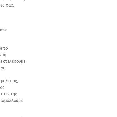
ες σας.
σετε
ε το
νση
α εκτελέσουμε
 να
μαζί σας,
σας
ητάτε την
υποβάλλουμε