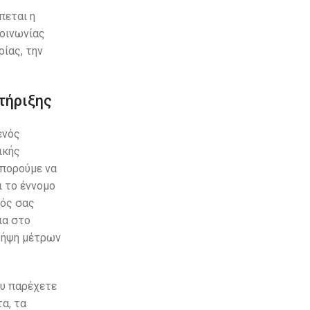
πεται η
κοινωνίας
ίας, την
τήριξης
ενός
ικής
μπορούμε να
ι το έννομο
τός σας
ια στο
 λήψη μέτρων
ου παρέχετε
α, τα