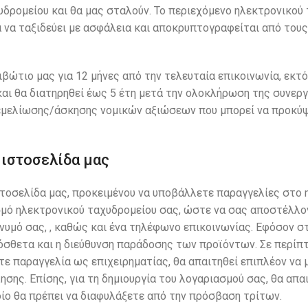
δρομείου και θα μας σταλούν. Το περιεχόμενο ηλεκτρονικού
α να ταξιδεύει με ασφάλεια και αποκρυπτογραφείται από του
ώτιο μας για 12 μήνες από την τελευταία επικοινωνία, εκτό
και θα διατηρηθεί έως 5 έτη μετά την ολοκλήρωση της συνεργ
θεμελίωσης/άσκησης νομικών αξιώσεων που μπορεί να προκύ
 ιστοσελίδα μας
στοσελίδα μας, προκειμένου να υποβάλλετε παραγγελίες στο 
μό ηλεκτρονικού ταχυδρομείου σας, ώστε να σας αποστέλλον
νυμό σας, , καθώς και ένα τηλέφωνο επικοινωνίας. Εφόσον σ
όσθετα και η διεύθυνση παράδοσης των προϊόντων. Σε περίπ
τε παραγγελία ως επιχειρηματίας, θα απαιτηθεί επιπλέον να
ης. Επίσης, για τη δημιουργία του λογαριασμού σας, θα απαι
ίο θα πρέπει να διαφυλάξετε από την πρόσβαση τρίτων.