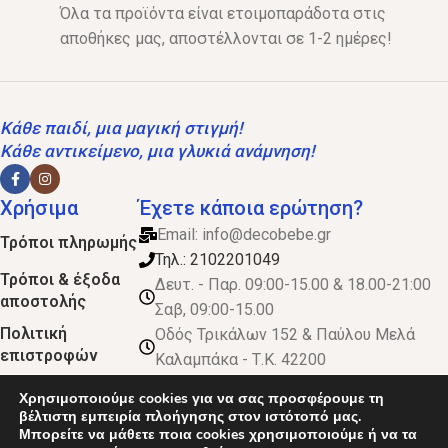
Όλα τα προϊόντα είναι ετοιμοπαράδοτα στις
αποθήκες μας, αποστέλλονται σε 1-2 ημέρες!
Κάθε παιδί, μια μαγική στιγμή!
Κάθε αντικείμενο, μια γλυκιά ανάμνηση!
Χρήσιμα
Έχετε κάποια ερώτηση?
Email:
info@decobebe.gr
Τρόποι πληρωμής
Τηλ.: 2102201049
Τρόποι & έξοδα
Δευτ. - Παρ. 09:00-15.00 & 18.00-21:00
αποστολής
Σαβ, 09:00-15.00
Πολιτική
Οδός Τρικάλων 152 & Παύλου Μελά
επιστροφών
Καλαμπάκα - Τ.Κ. 42200
Όροι και
Χρησιμοποιούμε cookies για να σας προσφέρουμε τη
προϋποθέσεις
βέλτιστη εμπειρία πλοήγησης στον ιστότοπό μας.
Μπορείτε να μάθετε ποια cookies χρησιμοποιούμε ή να τα
Χονδρική πώληση