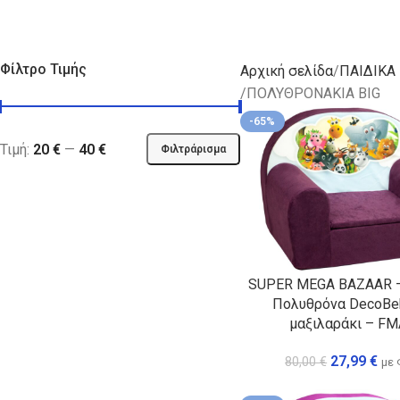
ΚΡΕΒΑΤΙΑ
ΠΑΙΔΙΚΑ ΚΑΘΙΣΜΑΤ
Φίλτρο Τιμής
Αρχική σελίδα
ΠΑΙΔΙΚΑ
ΠΟΛΥΘΡΟΝΑΚΙΑ BIG
-65%
Τιμή:
20 €
—
40 €
Φιλτράρισμα
SUPER MEGA BAZAAR –
Πολυθρόνα DecoBe
μαξιλαράκι – F
27,99
€
80,00
€
με