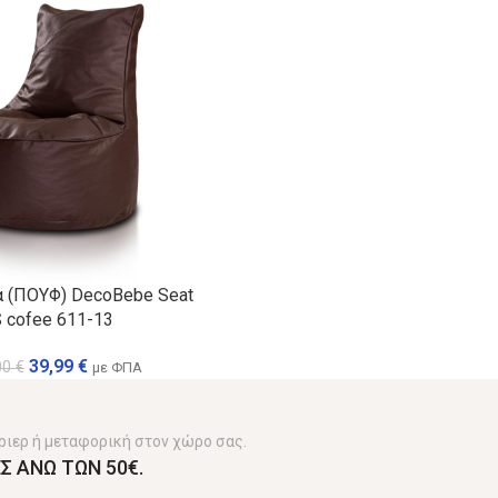
 (ΠΟΥΦ) DecoBebe Seat
S cofee 611-13
39,99
€
00
€
με ΦΠΑ
ριερ ή μεταφορική στον χώρο σας.
Σ ΑΝΩ ΤΩΝ 50€.