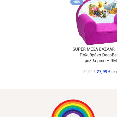
-65%
SUPER MEGA BAZAAR –
Πολυθρόνα DecoBe
μαξιλαράκι – R
27,99
€
80,00
€
με