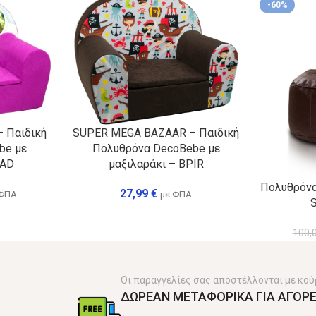
-60%
 Παιδική
SUPER MEGA BAZAAR – Παιδική
be με
Πολυθρόνα DecoBebe με
MAD
μαξιλαράκι – BPIR
Πολυθρόνα
27,99
€
 ΦΠΑ
με ΦΠΑ
100,
Οι παραγγελίες σας αποστέλλονται με κού
ΔΩΡΕΑΝ ΜΕΤΑΦΟΡΙΚΑ ΓΙΑ ΑΓΟΡΕ