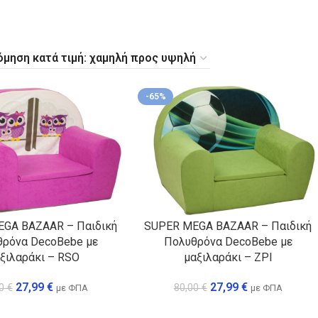
ΣΕΤ ΚΡΕΒΑΤΙ +
ΣΕΤ ΚΡ
Σ
ΣΤΡΩΜΑ
ΣΥΡΤΑ
-65%
GA BAZAAR – Παιδική
SUPER MEGA BAZAAR – Παιδική
ρόνα DecoBebe με
Πολυθρόνα DecoBebe με
ξιλαράκι – RSO
μαξιλαράκι – ZPI
27,99
€
27,99
€
00
€
80,00
€
με ΦΠΑ
με ΦΠΑ