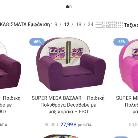
Α
ΠΑΙΔΙΚΑ ΦΩΤΙΣΤΙΚΑ
ΠΑΙΔΙΚΕΣ
ΚΟΥΒΕΡΤΕ
 ΚΑΘΙΣΜΑΤΑ
Εμφάνιση
9
12
18
24
-65%
-65%
 Παιδική
SUPER MEGA BAZAAR – Παιδική
SUPER ME
be με
Πολυθρόνα DecoBebe με
Πολυθ
MAD
μαξιλαράκι – FSO
μα
27,99
€
80,00
€
80,
 ΦΠΑ
με ΦΠΑ