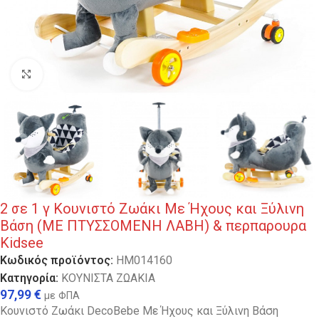
Κλικ για μεγέθυνση
2 σε 1 γ Κουνιστό Ζωάκι Με Ήχους και Ξύλινη
Βάση (ΜΕ ΠΤΥΣΣΟΜΕΝΗ ΛΑΒΗ) & περπαρουρα
Kidsee
Κωδικός προϊόντος:
HM014160
Κατηγορία:
ΚΟΥΝΙΣΤΑ ΖΩΑΚΙΑ
97,99
€
με ΦΠΑ
Κουνιστό Ζωάκι DecoBebe Με Ήχους και Ξύλινη Βάση