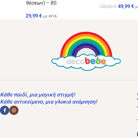
θέσεων) – BS
49,99
€
100,00
€
μ
29,99
€
με ΦΠΑ
Κάθε παιδί, μια μαγική στιγμή!
Κάθε αντικείμενο, μια γλυκιά ανάμνηση!