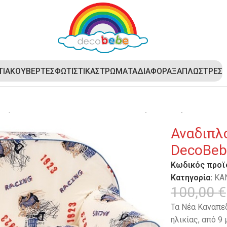
ΤΙΑ
ΚΟΥΒΕΡΤΕΣ
ΦΩΤΙΣΤΙΚΑ
ΣΤΡΩΜΑΤΑ
ΔΙΑΦΟΡΑ
ΞΑΠΛΩΣΤΡΕΣ
ούμενο Παιδικό Καναπεδάκι DecoBebe (2 θέσεων) – Blue Cars
Αναδιπλ
DecoBebe
Κωδικός προϊ
Κατηγορία:
ΚΑ
100,00
€
Τα Νέα Καναπεδ
ηλικίας, από 9