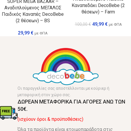
SUPER MEGA BAZAAR –
Καναπεδάκι DecoBebe (2
Αναδιπλούμενος ΜΕΓΑΛΟΣ
θέσεων) – Farm
Παιδικός Καναπές DecoBebe
(2 θέσεων) – BS
49,99
€
100,00
€
με ΦΠΑ
29,99
€
με ΦΠΑ
Οι παραγγελίες σας αποστέλλονται με κούριερ ή
μεταφορική στον χώρο σας.
ΔΩΡΕΑΝ ΜΕΤΑΦΟΡΙΚΑ ΓΙΑ ΑΓΟΡΕΣ ΑΝΩ ΤΩΝ
50€.
(ισχύουν όροι & προϋποθέσεις)
Όλα τα προϊόντα είναι ετοιμοπαράδοτα στις