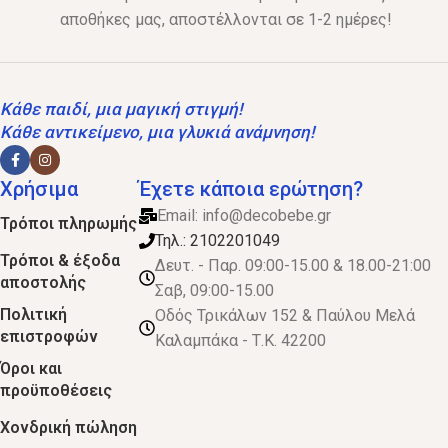
αποθήκες μας, αποστέλλονται σε 1-2 ημέρες!
Κάθε παιδί, μια μαγική στιγμή!
Κάθε αντικείμενο, μια γλυκιά ανάμνηση!
Χρήσιμα
Έχετε κάποια ερώτηση?
Email:
info@decobebe.gr
Τρόποι πληρωμής
Τηλ.: 2102201049
Τρόποι & έξοδα
Δευτ. - Παρ. 09:00-15.00 & 18.00-21:00
αποστολής
Σαβ, 09:00-15.00
Πολιτική
Οδός Τρικάλων 152 & Παύλου Μελά
επιστροφών
Καλαμπάκα - Τ.Κ. 42200
Όροι και
προϋποθέσεις
Χονδρική πώληση