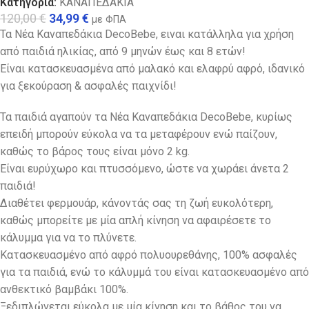
Κατηγορία:
ΚΑΝΑΠΕΔΑΚΙΑ
120,00
€
34,99
€
με ΦΠΑ
Τα Νέα Καναπεδάκια DecoBebe, ειναι κατάλληλα για χρήση
από παιδιά ηλικίας, από 9 μηνών έως και 8 ετών!
Είναι κατασκευασμένα από μαλακό και ελαφρύ αφρό, ιδανικό
για ξεκούραση & ασφαλές παιχνίδι!
Τα παιδιά αγαπούν τα Νέα Καναπεδάκια DecoBebe, κυρίως
επειδή μπορούν εύκολα να τα μεταφέρουν ενώ παίζουν,
καθώς το βάρος τους είναι μόνο 2 kg.
Eίναι ευρύχωρο και πτυσσόμενο, ώστε να χωράει άνετα 2
παιδιά!
Διαθέτει φερμουάρ, κάνοντάς σας τη ζωή ευκολότερη,
καθώς μπορείτε με μία απλή κίνηση να αφαιρέσετε το
κάλυμμα για να το πλύνετε.
Κατασκευασμένο από αφρό πολυουρεθάνης, 100% ασφαλές
για τα παιδιά, ενώ το κάλυμμά του είναι κατασκευασμένο από
ανθεκτικό βαμβάκι 100%.
Ξεδιπλώνεται εύκολα με μία κίνηση και το βάθος του να