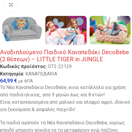
Κλικ για μεγέθυνση
Αναδιπλούμενο Παιδικό Καναπεδάκι DecoBebe
(2 θέσεων) – LITTLE TIGER in JUNGLE
Κωδικός προϊόντος:
DT2-22129
Κατηγορία:
ΚΑΝΑΠΕΔΑΚΙΑ
64,99
€
με ΦΠΑ
Τα Νέα Καναπεδάκια DecoBebe, ειναι κατάλληλα για χρήση
από παιδιά ηλικίας, από 9 μηνών έως και 8 ετών!
Είναι κατασκευασμένα από μαλακό και ελαφρύ αφρό, ιδανικό
για ξεκούραση & ασφαλές παιχνίδι!
Τα παιδιά αγαπούν τα Νέα Καναπεδάκια DecoBebe, κυρίως
επειδή μπορούν εύκολα να τα μεταφέρουν ενώ παίζουν,