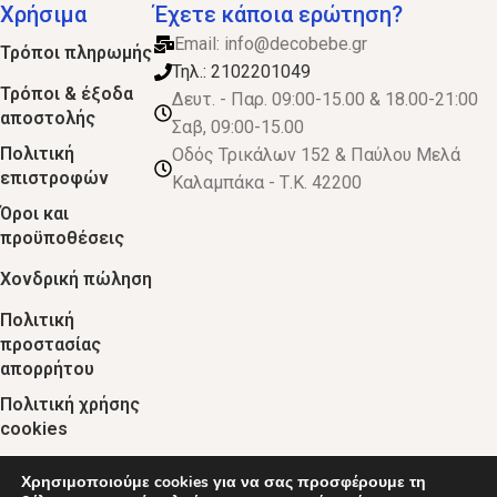
Χρήσιμα
Έχετε κάποια ερώτηση?
Email:
info@decobebe.gr
Τρόποι πληρωμής
Τηλ.: 2102201049
Τρόποι & έξοδα
Δευτ. - Παρ. 09:00-15.00 & 18.00-21:00
αποστολής
Σαβ, 09:00-15.00
Πολιτική
Οδός Τρικάλων 152 & Παύλου Μελά
επιστροφών
Καλαμπάκα - Τ.Κ. 42200
Όροι και
προϋποθέσεις
Χονδρική πώληση
Πολιτική
προστασίας
απορρήτου
Πολιτική χρήσης
cookies
Χρησιμοποιούμε cookies για να σας προσφέρουμε τη
© 2024 :: decobebe.gr