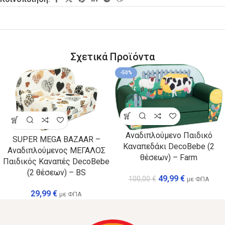
Σχετικά Προϊόντα
-50%
Αναδιπλούμενο Παιδικό
SUPER MEGA BAZAAR –
Καναπεδάκι DecoBebe (2
Αναδιπλούμενος ΜΕΓΑΛΟΣ
θέσεων) – Farm
Παιδικός Καναπές DecoBebe
(2 θέσεων) – BS
49,99
€
100,00
€
με ΦΠΑ
29,99
€
με ΦΠΑ