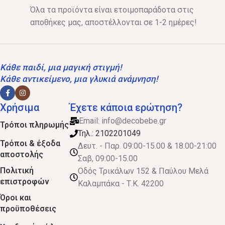
Όλα τα προϊόντα είναι ετοιμοπαράδοτα στις
αποθήκες μας, αποστέλλονται σε 1-2 ημέρες!
Κάθε παιδί, μια μαγική στιγμή!
Κάθε αντικείμενο, μια γλυκιά ανάμνηση!
Χρήσιμα
Έχετε κάποια ερώτηση?
Email:
info@decobebe.gr
Τρόποι πληρωμής
Τηλ.: 2102201049
Τρόποι & έξοδα
Δευτ. - Παρ. 09:00-15.00 & 18.00-21:00
αποστολής
Σαβ, 09:00-15.00
Πολιτική
Οδός Τρικάλων 152 & Παύλου Μελά
επιστροφών
Καλαμπάκα - Τ.Κ. 42200
Όροι και
προϋποθέσεις