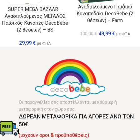
Αναδιπλούμενο Παιδικό
SUPER MEGA BAZAAR –
Καναπεδάκι DecoBebe (2
Αναδιπλούμενος ΜΕΓΑΛΟΣ
θέσεων) – Farm
Παιδικός Καναπές DecoBebe
(2 θέσεων) – BS
49,99
€
100,00
€
με ΦΠΑ
29,99
€
με ΦΠΑ
Οι παραγγελίες σας αποστέλλονται με κούριερ ή
μεταφορική στον χώρο σας.
ΔΩΡΕΑΝ ΜΕΤΑΦΟΡΙΚΑ ΓΙΑ ΑΓΟΡΕΣ ΑΝΩ ΤΩΝ
50€.
(ισχύουν όροι & προϋποθέσεις)