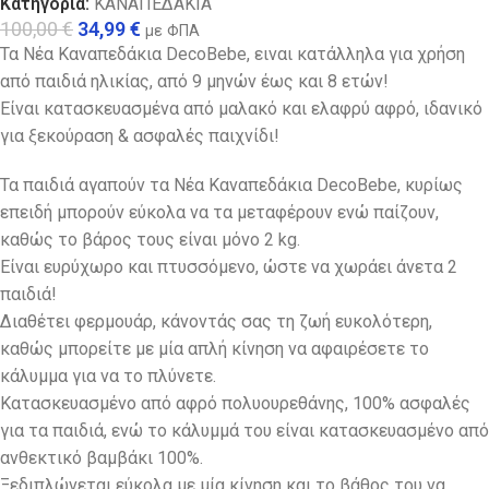
Κατηγορία:
ΚΑΝΑΠΕΔΑΚΙΑ
100,00
€
34,99
€
με ΦΠΑ
Τα Νέα Καναπεδάκια DecoBebe, ειναι κατάλληλα για χρήση
από παιδιά ηλικίας, από 9 μηνών έως και 8 ετών!
Είναι κατασκευασμένα από μαλακό και ελαφρύ αφρό, ιδανικό
για ξεκούραση & ασφαλές παιχνίδι!
Τα παιδιά αγαπούν τα Νέα Καναπεδάκια DecoBebe, κυρίως
επειδή μπορούν εύκολα να τα μεταφέρουν ενώ παίζουν,
καθώς το βάρος τους είναι μόνο 2 kg.
Eίναι ευρύχωρο και πτυσσόμενο, ώστε να χωράει άνετα 2
παιδιά!
Διαθέτει φερμουάρ, κάνοντάς σας τη ζωή ευκολότερη,
καθώς μπορείτε με μία απλή κίνηση να αφαιρέσετε το
κάλυμμα για να το πλύνετε.
Κατασκευασμένο από αφρό πολυουρεθάνης, 100% ασφαλές
για τα παιδιά, ενώ το κάλυμμά του είναι κατασκευασμένο από
ανθεκτικό βαμβάκι 100%.
Ξεδιπλώνεται εύκολα με μία κίνηση και το βάθος του να