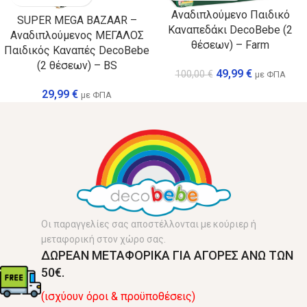
Αναδιπλούμενο Παιδικό
SUPER MEGA BAZAAR –
Καναπεδάκι DecoBebe (2
Αναδιπλούμενος ΜΕΓΑΛΟΣ
θέσεων) – Farm
Παιδικός Καναπές DecoBebe
(2 θέσεων) – BS
49,99
€
100,00
€
με ΦΠΑ
29,99
€
με ΦΠΑ
Οι παραγγελίες σας αποστέλλονται με κούριερ ή
μεταφορική στον χώρο σας.
ΔΩΡΕΑΝ ΜΕΤΑΦΟΡΙΚΑ ΓΙΑ ΑΓΟΡΕΣ ΑΝΩ ΤΩΝ
50€.
(ισχύουν όροι & προϋποθέσεις)