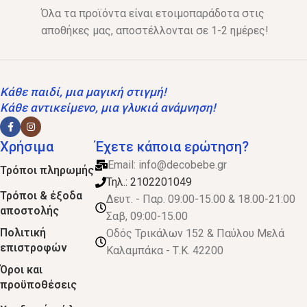
Όλα τα προϊόντα είναι ετοιμοπαράδοτα στις
αποθήκες μας, αποστέλλονται σε 1-2 ημέρες!
Κάθε παιδί, μια μαγική στιγμή!
Κάθε αντικείμενο, μια γλυκιά ανάμνηση!
Χρήσιμα
Έχετε κάποια ερώτηση?
Email:
info@decobebe.gr
Τρόποι πληρωμής
Τηλ.: 2102201049
Τρόποι & έξοδα
Δευτ. - Παρ. 09:00-15.00 & 18.00-21:00
αποστολής
Σαβ, 09:00-15.00
Πολιτική
Οδός Τρικάλων 152 & Παύλου Μελά
επιστροφών
Καλαμπάκα - Τ.Κ. 42200
Όροι και
προϋποθέσεις