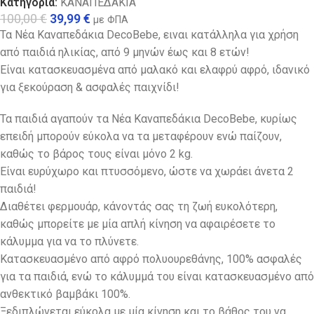
Κατηγορία:
ΚΑΝΑΠΕΔΑΚΙΑ
100,00
€
39,99
€
με ΦΠΑ
Τα Νέα Καναπεδάκια DecoBebe, ειναι κατάλληλα για χρήση
από παιδιά ηλικίας, από 9 μηνών έως και 8 ετών!
Είναι κατασκευασμένα από μαλακό και ελαφρύ αφρό, ιδανικό
για ξεκούραση & ασφαλές παιχνίδι!
Τα παιδιά αγαπούν τα Νέα Καναπεδάκια DecoBebe, κυρίως
επειδή μπορούν εύκολα να τα μεταφέρουν ενώ παίζουν,
καθώς το βάρος τους είναι μόνο 2 kg.
Eίναι ευρύχωρο και πτυσσόμενο, ώστε να χωράει άνετα 2
παιδιά!
Διαθέτει φερμουάρ, κάνοντάς σας τη ζωή ευκολότερη,
καθώς μπορείτε με μία απλή κίνηση να αφαιρέσετε το
κάλυμμα για να το πλύνετε.
Κατασκευασμένο από αφρό πολυουρεθάνης, 100% ασφαλές
για τα παιδιά, ενώ το κάλυμμά του είναι κατασκευασμένο από
ανθεκτικό βαμβάκι 100%.
Ξεδιπλώνεται εύκολα με μία κίνηση και το βάθος του να