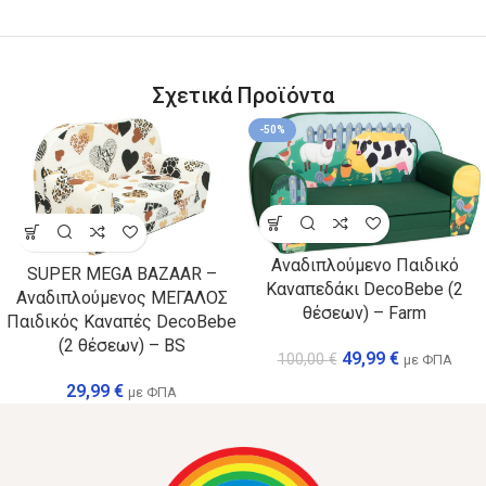
Σχετικά Προϊόντα
-50%
Αναδιπλούμενο Παιδικό
SUPER MEGA BAZAAR –
Καναπεδάκι DecoBebe (2
Αναδιπλούμενος ΜΕΓΑΛΟΣ
θέσεων) – Farm
Παιδικός Καναπές DecoBebe
(2 θέσεων) – BS
49,99
€
100,00
€
με ΦΠΑ
29,99
€
με ΦΠΑ