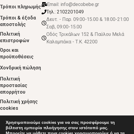
Email:
info@decobebe.gr
Τρόποι πληρωμής
Τηλ.: 2102201049
Τρόποι & έξοδα
Δευτ. - Παρ. 09:00-15.00 & 18.00-21:00
αποστολής
Σαβ, 09:00-15.00
Πολιτική
Οδός Τρικάλων 152 & Παύλου Μελά
επιστροφών
Καλαμπάκα - Τ.Κ. 42200
Όροι και
προϋποθέσεις
Χονδρική πώληση
Πολιτική
προστασίας
απορρήτου
Πολιτική χρήσης
cookies
Χρησιμοποιούμε cookies για να σας προσφέρουμε τη
© 2024 :: decobebe.gr
βέλτιστη εμπειρία πλοήγησης στον ιστότοπό μας.
Μπορείτε να μάθετε ποια cookies χρησιμοποιούμε ή να τα