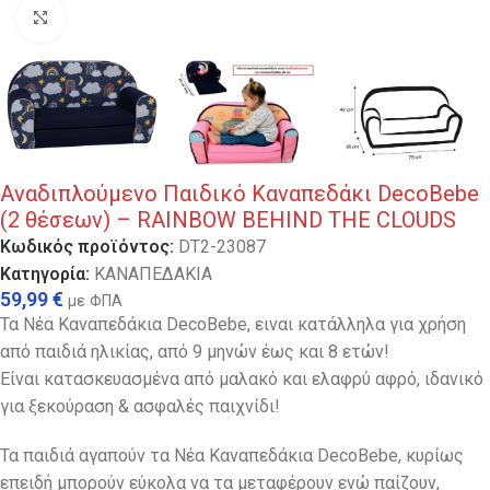
Κλικ για μεγέθυνση
Αναδιπλούμενο Παιδικό Καναπεδάκι DecoBebe
(2 θέσεων) – RAINBOW BEHIND THE CLOUDS
Κωδικός προϊόντος:
DT2-23087
Κατηγορία:
ΚΑΝΑΠΕΔΑΚΙΑ
59,99
€
με ΦΠΑ
Τα Νέα Καναπεδάκια DecoBebe, ειναι κατάλληλα για χρήση
από παιδιά ηλικίας, από 9 μηνών έως και 8 ετών!
Είναι κατασκευασμένα από μαλακό και ελαφρύ αφρό, ιδανικό
για ξεκούραση & ασφαλές παιχνίδι!
Τα παιδιά αγαπούν τα Νέα Καναπεδάκια DecoBebe, κυρίως
επειδή μπορούν εύκολα να τα μεταφέρουν ενώ παίζουν,