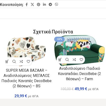
Κοινοποίηση:
Σχετικά Προϊόντα
-50%
Αναδιπλούμενο Παιδικό
SUPER MEGA BAZAAR –
Καναπεδάκι DecoBebe (2
Αναδιπλούμενος ΜΕΓΑΛΟΣ
θέσεων) – Farm
Παιδικός Καναπές DecoBebe
(2 θέσεων) – BS
49,99
€
100,00
€
με ΦΠΑ
29,99
€
με ΦΠΑ