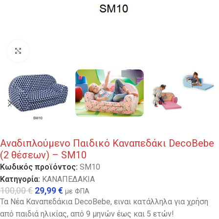
Κλικ για μεγέθυνση
Αναδιπλούμενο Παιδικό Καναπεδάκι DecoBebe
(2 θέσεων) – SM10
Κωδικός προϊόντος:
SM10
Κατηγορία:
ΚΑΝΑΠΕΔΑΚΙΑ
100,00
€
29,99
€
με ΦΠΑ
Τα Νέα Καναπεδάκια DecoBebe, ειναι κατάλληλα για χρήση
από παιδιά ηλικίας, από 9 μηνών έως και 5 ετών!