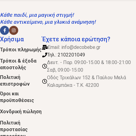
Κάθε παιδί, μια μαγική στιγμή!
Κάθε αντικείμενο, μια γλυκιά ανάμνηση!
Χρήσιμα
Έχετε κάποια ερώτηση?
Email:
info@decobebe.gr
Τρόποι πληρωμής
Τηλ.: 2102201049
Τρόποι & έξοδα
Δευτ. - Παρ. 09:00-15.00 & 18.00-21:00
αποστολής
Σαβ, 09:00-15.00
Πολιτική
Οδός Τρικάλων 152 & Παύλου Μελά
επιστροφών
Καλαμπάκα - Τ.Κ. 42200
Όροι και
προϋποθέσεις
Χονδρική πώληση
Πολιτική
προστασίας