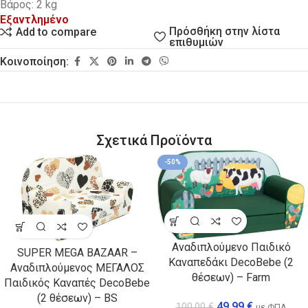
Βάρος: 2 kg
Εξαντλημένο
Πρόσθήκη στην λίστα
Add to compare
επιθυμιών
Κοινοποίηση:
Σχετικά Προϊόντα
-50%
Αναδιπλούμενο Παιδικό
SUPER MEGA BAZAAR –
Καναπεδάκι DecoBebe (2
Αναδιπλούμενος ΜΕΓΑΛΟΣ
θέσεων) – Farm
Παιδικός Καναπές DecoBebe
(2 θέσεων) – BS
49,99
€
100,00
€
με ΦΠΑ