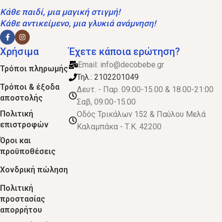
Κάθε παιδί, μια μαγική στιγμή!
Κάθε αντικείμενο, μια γλυκιά ανάμνηση!
Χρήσιμα
Έχετε κάποια ερώτηση?
Email:
info@decobebe.gr
Τρόποι πληρωμής
Τηλ.: 2102201049
Τρόποι & έξοδα
Δευτ. - Παρ. 09:00-15.00 & 18.00-21:00
αποστολής
Σαβ, 09:00-15.00
Πολιτική
Οδός Τρικάλων 152 & Παύλου Μελά
επιστροφών
Καλαμπάκα - Τ.Κ. 42200
Όροι και
προϋποθέσεις
Χονδρική πώληση
Πολιτική
προστασίας
απορρήτου