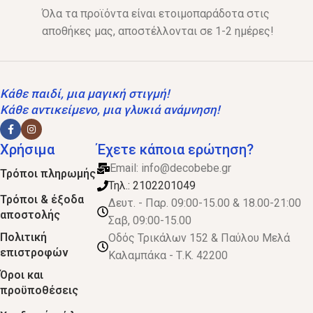
Όλα τα προϊόντα είναι ετοιμοπαράδοτα στις
αποθήκες μας, αποστέλλονται σε 1-2 ημέρες!
Κάθε παιδί, μια μαγική στιγμή!
Κάθε αντικείμενο, μια γλυκιά ανάμνηση!
Χρήσιμα
Έχετε κάποια ερώτηση?
Email:
info@decobebe.gr
Τρόποι πληρωμής
Τηλ.: 2102201049
Τρόποι & έξοδα
Δευτ. - Παρ. 09:00-15.00 & 18.00-21:00
αποστολής
Σαβ, 09:00-15.00
Πολιτική
Οδός Τρικάλων 152 & Παύλου Μελά
επιστροφών
Καλαμπάκα - Τ.Κ. 42200
Όροι και
προϋποθέσεις