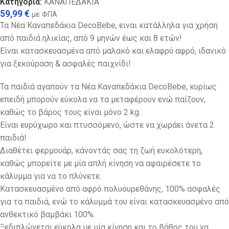
Κατηγορία:
ΚΑΝΑΠΕΔΑΚΙΑ
59,99
€
με ΦΠΑ
Τα Νέα Καναπεδάκια DecoBebe, ειναι κατάλληλα για χρήση
από παιδιά ηλικίας, από 9 μηνών έως και 8 ετών!
Είναι κατασκευασμένα από μαλακό και ελαφρύ αφρό, ιδανικό
για ξεκούραση & ασφαλές παιχνίδι!
Τα παιδιά αγαπούν τα Νέα Καναπεδάκια DecoBebe, κυρίως
επειδή μπορούν εύκολα να τα μεταφέρουν ενώ παίζουν,
καθώς το βάρος τους είναι μόνο 2 kg.
Eίναι ευρύχωρο και πτυσσόμενο, ώστε να χωράει άνετα 2
παιδιά!
Διαθέτει φερμουάρ, κάνοντάς σας τη ζωή ευκολότερη,
καθώς μπορείτε με μία απλή κίνηση να αφαιρέσετε το
κάλυμμα για να το πλύνετε.
Κατασκευασμένο από αφρό πολυουρεθάνης, 100% ασφαλές
για τα παιδιά, ενώ το κάλυμμά του είναι κατασκευασμένο από
ανθεκτικό βαμβάκι 100%.
Ξεδιπλώνεται εύκολα με μία κίνηση και το βάθος του να