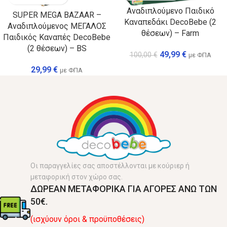
Αναδιπλούμενο Παιδικό
SUPER MEGA BAZAAR –
Καναπεδάκι DecoBebe (2
Αναδιπλούμενος ΜΕΓΑΛΟΣ
θέσεων) – Farm
Παιδικός Καναπές DecoBebe
(2 θέσεων) – BS
49,99
€
100,00
€
με ΦΠΑ
29,99
€
με ΦΠΑ
Οι παραγγελίες σας αποστέλλονται με κούριερ ή
μεταφορική στον χώρο σας.
ΔΩΡΕΑΝ ΜΕΤΑΦΟΡΙΚΑ ΓΙΑ ΑΓΟΡΕΣ ΑΝΩ ΤΩΝ
50€.
(ισχύουν όροι & προϋποθέσεις)