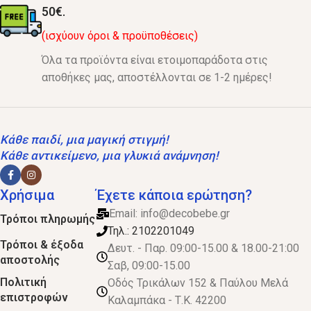
50€.
(ισχύουν όροι & προϋποθέσεις)
Όλα τα προϊόντα είναι ετοιμοπαράδοτα στις
αποθήκες μας, αποστέλλονται σε 1-2 ημέρες!
Κάθε παιδί, μια μαγική στιγμή!
Κάθε αντικείμενο, μια γλυκιά ανάμνηση!
Χρήσιμα
Έχετε κάποια ερώτηση?
Email:
info@decobebe.gr
Τρόποι πληρωμής
Τηλ.: 2102201049
Τρόποι & έξοδα
Δευτ. - Παρ. 09:00-15.00 & 18.00-21:00
αποστολής
Σαβ, 09:00-15.00
Πολιτική
Οδός Τρικάλων 152 & Παύλου Μελά
επιστροφών
Καλαμπάκα - Τ.Κ. 42200