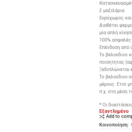
Κατασκευασμένο
2 μαξιλάρια
Ευρύχωρος και
Διαθέτει φερμ
μία απλή κίνησ
100% ασφαλές 
Επένδυση από 
Το βελούδινο 
ποιόητητας (αφ
Ξεδιπλώνεται ε
Το βελούδινο ύ
μέρους. Ετσι μ
π.χ. στη μέση 
* Οι διαστάσει
Εξαντλημένο
Add to com
Κοινοποίηση: