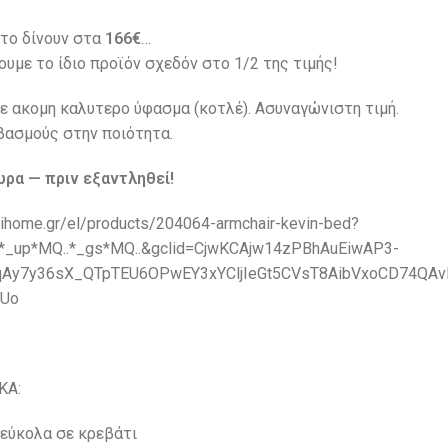
 το δίνουν στα
166€
…
υμε το ίδιο προϊόν σχεδόν στο 1/2 της τιμής!
με ακομη καλυτερο ύφασμα (κοτλέ). Ασυναγώνιστη τιμή.
βασμούς στην ποιότητα.
ρα — πριν εξαντληθεί!
lihome.gr/el/products/204064-armchair-kevin-bed?
*_up*MQ..*_gs*MQ..&gclid=CjwKCAjw14zPBhAuEiwAP3-
qAy7y36sX_QTpTEU6OPwEY3xYCljIeGt5CVsT8AibVxoCD74QAv
jUo
ΚΑ:
εύκολα σε κρεβάτι