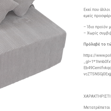
Εκεί που άλλοι
εμείς προσφέρο
– Ίδιο προϊόν 
– Χωρίς συμβι
Πρόλαβέ το τώ
https://www.po
_gl=1*1hmb0fx
Eb49CemIfvkq
vcZTSNSGj0Exj
ΧΑΡΑΚΤΗΡΙΣΤΙ
Μετατρέπεται 