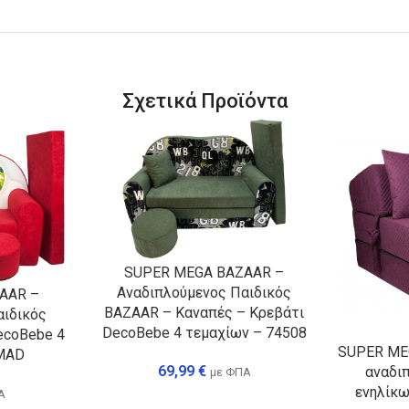
Σχετικά Προϊόντα
SUPER MEGA BAZAAR –
Αναδιπλούμενος Παιδικός
AAR –
BAZAAR – Καναπές – Κρεβάτι
αιδικός
DecoBebe 4 τεμαχίων – 74508
ecoBebe 4
SUPER ME
MAD
69,99
€
αναδι
με ΦΠΑ
ενηλίκω
Α