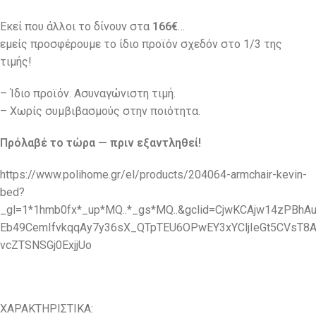
Εκεί που άλλοι το δίνουν στα
166€
…
εμείς προσφέρουμε το ίδιο προϊόν σχεδόν στο 1/3 της
τιμής!
– Ίδιο προϊόν. Ασυναγώνιστη τιμή.
– Χωρίς συμβιβασμούς στην ποιότητα.
Πρόλαβέ το τώρα — πριν εξαντληθεί!
https://www.polihome.gr/el/products/204064-armchair-kevin-
bed?
_gl=1*1hmb0fx*_up*MQ..*_gs*MQ..&gclid=CjwKCAjw14zPBhA
Eb49CemIfvkqqAy7y36sX_QTpTEU6OPwEY3xYCljIeGt5CVsT8
vcZTSNSGj0ExjjUo
ΧΑΡΑΚΤΗΡΙΣΤΙΚΑ: