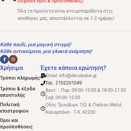
(ισχύουν όροι & προϋποθέσεις)
Όλα τα προϊόντα είναι ετοιμοπαράδοτα στις
αποθήκες μας, αποστέλλονται σε 1-2 ημέρες!
Κάθε παιδί, μια μαγική στιγμή!
Κάθε αντικείμενο, μια γλυκιά ανάμνηση!
Χρήσιμα
Έχετε κάποια ερώτηση?
Email:
info@decobebe.gr
Τρόποι πληρωμής
Τηλ.: 2102201049
Τρόποι & έξοδα
Δευτ. - Παρ. 09:00-15.00 & 18.00-21:00
αποστολής
Σαβ, 09:00-15.00
Πολιτική
Οδός Τρικάλων 152 & Παύλου Μελά
επιστροφών
Καλαμπάκα - Τ.Κ. 42200
Όροι και
προϋποθέσεις