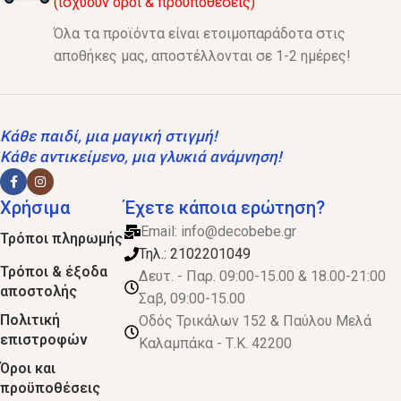
(ισχύουν όροι & προϋποθέσεις)
Όλα τα προϊόντα είναι ετοιμοπαράδοτα στις
αποθήκες μας, αποστέλλονται σε 1-2 ημέρες!
Κάθε παιδί, μια μαγική στιγμή!
Κάθε αντικείμενο, μια γλυκιά ανάμνηση!
Χρήσιμα
Έχετε κάποια ερώτηση?
Email:
info@decobebe.gr
Τρόποι πληρωμής
Τηλ.: 2102201049
Τρόποι & έξοδα
Δευτ. - Παρ. 09:00-15.00 & 18.00-21:00
αποστολής
Σαβ, 09:00-15.00
Πολιτική
Οδός Τρικάλων 152 & Παύλου Μελά
επιστροφών
Καλαμπάκα - Τ.Κ. 42200
Όροι και
προϋποθέσεις