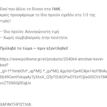
Εκεί που άλλοι το δίνουν στα
166€
…
εμείς προσφέρουμε το ίδιο προϊόν σχεδόν στο 1/3 της
τιμής!
– Ίδιο προϊόν. Ασυναγώνιστη τιμή.
– Χωρίς συμβιβασμούς στην ποιότητα.
Πρόλαβέ το τώρα — πριν εξαντληθεί!
https://www.polihome.gr/el/products/204064-armchair-kevin-
bed?
_gl=1*1hmb0fx*_up*MQ..*_gs*MQ..&gclid=CjwKCAjw14zPBhA
Eb49CemIfvkqqAy7y36sX_QTpTEU6OPwEY3xYCljIeGt5CVsT8
vcZTSNSGj0ExjjUo
ΧΑΡΑΚΤΗΡΙΣΤΙΚΑ: