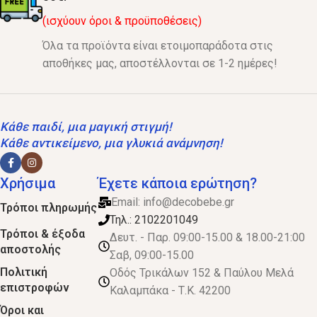
(ισχύουν όροι & προϋποθέσεις)
Όλα τα προϊόντα είναι ετοιμοπαράδοτα στις
αποθήκες μας, αποστέλλονται σε 1-2 ημέρες!
Κάθε παιδί, μια μαγική στιγμή!
Κάθε αντικείμενο, μια γλυκιά ανάμνηση!
Χρήσιμα
Έχετε κάποια ερώτηση?
Email:
info@decobebe.gr
Τρόποι πληρωμής
Τηλ.: 2102201049
Τρόποι & έξοδα
Δευτ. - Παρ. 09:00-15.00 & 18.00-21:00
αποστολής
Σαβ, 09:00-15.00
Πολιτική
Οδός Τρικάλων 152 & Παύλου Μελά
επιστροφών
Καλαμπάκα - Τ.Κ. 42200
Όροι και