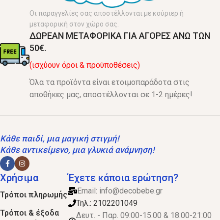
Οι παραγγελίες σας αποστέλλονται με κούριερ ή
μεταφορική στον χώρο σας.
ΔΩΡΕΑΝ ΜΕΤΑΦΟΡΙΚΑ ΓΙΑ ΑΓΟΡΕΣ ΑΝΩ ΤΩΝ
50€.
(ισχύουν όροι & προϋποθέσεις)
Όλα τα προϊόντα είναι ετοιμοπαράδοτα στις
αποθήκες μας, αποστέλλονται σε 1-2 ημέρες!
Κάθε παιδί, μια μαγική στιγμή!
Κάθε αντικείμενο, μια γλυκιά ανάμνηση!
Χρήσιμα
Έχετε κάποια ερώτηση?
Email:
info@decobebe.gr
Τρόποι πληρωμής
Τηλ.: 2102201049
Τρόποι & έξοδα
Δευτ. - Παρ. 09:00-15.00 & 18.00-21:00