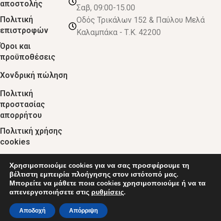
αποστολής
Σαβ, 09:00-15.00
Πολιτική
Οδός Τρικάλων 152 & Παύλου Μελά
επιστροφών
Καλαμπάκα - Τ.Κ. 42200
Όροι και
προϋποθέσεις
Χονδρική πώληση
Πολιτική
προστασίας
απορρήτου
Πολιτική χρήσης
cookies
Χρησιμοποιούμε cookies για να σας προσφέρουμε τη
© 2024 :: decobebe.gr
βέλτιστη εμπειρία πλοήγησης στον ιστότοπό μας.
Μπορείτε να μάθετε ποια cookies χρησιμοποιούμε ή να τα
απενεργοποιήσετε στις
ρυθμίσεις
.
0
Αποδοχή
Απόρριψη
τάστημα
Ο λογαριασμός μου
Καλάθι