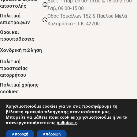
Δευτ. - Παρ. 09:00-15.00 & 18.00-21:00
αποστολής
Σαβ, 09:00-15.00
Πολιτική
Οδός Τρικάλων 152 & Παύλου Μελά
επιστροφών
Καλαμπάκα - Τ.Κ. 42200
Όροι και
προϋποθέσεις
Χονδρική πώληση
Πολιτική
προστασίας
απορρήτου
Πολιτική χρήσης
cookies
Χρησιμοποιούμε cookies για να σας προσφέρουμε τη
© 2024 :: decobebe.gr
βέλτιστη εμπειρία πλοήγησης στον ιστότοπό μας.
Μπορείτε να μάθετε ποια cookies χρησιμοποιούμε ή να τα
απενεργοποιήσετε στις
ρυθμίσεις
.
0
Αποδοχή
Απόρριψη