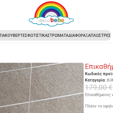
ΤΙΑ
ΚΟΥΒΕΡΤΕΣ
ΦΩΤΙΣΤΙΚΑ
ΣΤΡΩΜΑΤΑ
ΔΙΑΦΟΡΑ
ΞΑΠΛΩΣΤΡΕΣ
ός
Επικαθή
Κωδικός προϊ
Κατηγορία:
ΔΙ
179,00
€
Επικαθήμενος ν
Πλέον το υψη