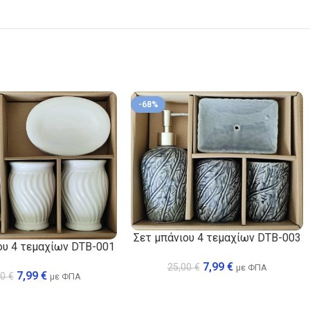
-68%
Σετ μπάνιου 4 τεμαχίων DTB-003
ου 4 τεμαχίων DTB-001
7,99
€
25,00
€
με ΦΠΑ
7,99
€
00
€
με ΦΠΑ