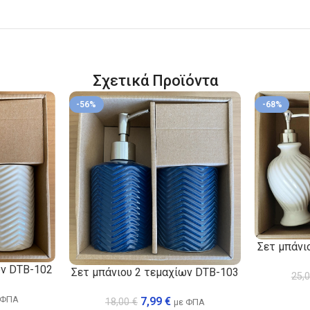
Σχετικά Προϊόντα
-56%
-68%
Σετ μπάνι
ων DTB-102
Σετ μπάνιου 2 τεμαχίων DTB-103
25,
 ΦΠΑ
7,99
€
18,00
€
με ΦΠΑ