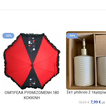
-22%
-56%
Σετ μπάνιου 2 τεμαχί
ΟΜΠΡΕΛΑ ΡΥΘΜΙΖΟΜΕΝΗ 180
ΚΟΚΚΙΝΗ
7,99
€
18,00
€
με