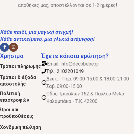
αποθήκες μας, αποστέλλονται σε 1-2 ημέρες!
Κάθε παιδί, μια μαγική στιγμή!
Κάθε αντικείμενο, μια γλυκιά ανάμνηση!
Χρήσιμα
Έχετε κάποια ερώτηση?
Email:
info@decobebe.gr
Τρόποι πληρωμής
Τηλ.: 2102201049
Τρόποι & έξοδα
Δευτ. - Παρ. 09:00-15.00 & 18.00-21:00
αποστολής
Σαβ, 09:00-15.00
Πολιτική
Οδός Τρικάλων 152 & Παύλου Μελά
επιστροφών
Καλαμπάκα - Τ.Κ. 42200
Όροι και
προϋποθέσεις
Χονδρική πώληση