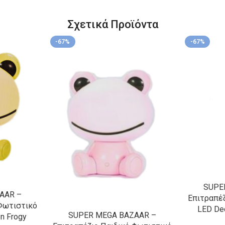
Σχετικά Προϊόντα
-67%
-67%
SUPE
AAR –
Επιτραπέζ
 Φωτιστικό
LED De
SUPER MEGA BAZAAR –
n Frogy