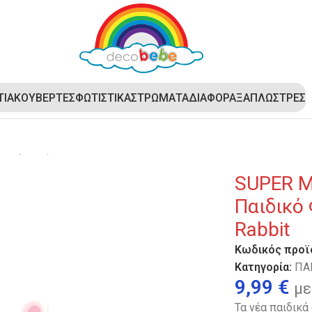
ΤΙΑ
ΚΟΥΒΕΡΤΕΣ
ΦΩΤΙΣΤΙΚΑ
ΣΤΡΩΜΑΤΑ
ΔΙΑΦΟΡΑ
ΞΑΠΛΩΣΤΡΕΣ
ιτραπέζιο Παιδικό Φωτιστικό LED Decobebe Pink Rabbit
SUPER M
Παιδικό
Rabbit
Κωδικός προϊ
Κατηγορία:
ΠΑ
9,99
€
με
Τα νέα παιδικά