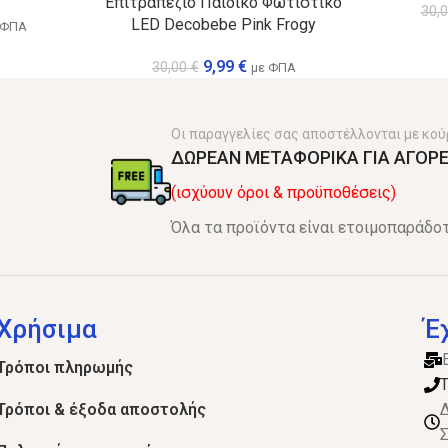
Επιτραπέζιο Παιδικό Φωτιστικό
30,
LED Decobebe Pink Frogy
 ΦΠΑ
9,99
€
30,00
€
με ΦΠΑ
Οι παραγγελίες σας αποστέλλονται με κού
ΔΩΡΕΑΝ ΜΕΤΑΦΟΡΙΚΑ ΓΙΑ ΑΓΟΡΕ
(ισχύουν όροι & προϋποθέσεις)
Όλα τα προϊόντα είναι ετοιμοπαράδοτ
Χρήσιμα
Έ
Τρόποι πληρωμής
Τ
Τρόποι & έξοδα αποστολής
Δ
Σ