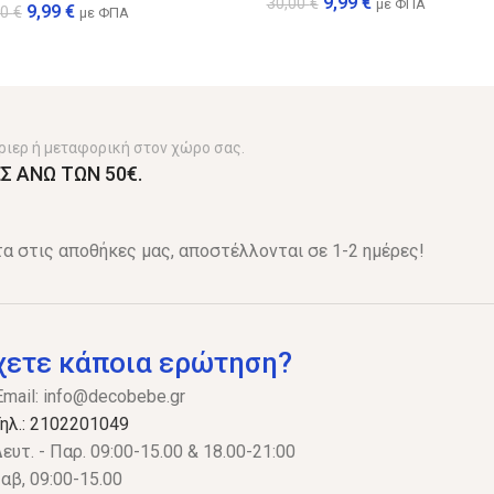
9,99
€
30,00
€
με ΦΠΑ
9,99
€
00
€
με ΦΠΑ
ριερ ή μεταφορική στον χώρο σας.
Σ ΑΝΩ ΤΩΝ 50€.
α στις αποθήκες μας, αποστέλλονται σε 1-2 ημέρες!
χετε κάποια ερώτηση?
Email:
info@decobebe.gr
ηλ.: 2102201049
ευτ. - Παρ. 09:00-15.00 & 18.00-21:00
αβ, 09:00-15.00