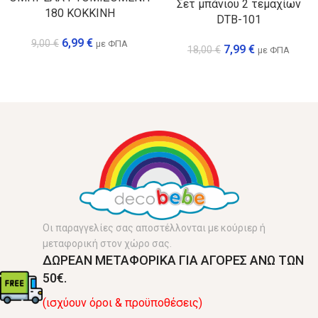
Σετ μπάνιου 2 τεμαχίων
180 ΚΟΚΚΙΝΗ
DTB-101
6,99
€
9,00
€
με ΦΠΑ
7,99
€
18,00
€
με ΦΠΑ
Οι παραγγελίες σας αποστέλλονται με κούριερ ή
μεταφορική στον χώρο σας.
ΔΩΡΕΑΝ ΜΕΤΑΦΟΡΙΚΑ ΓΙΑ ΑΓΟΡΕΣ ΑΝΩ ΤΩΝ
50€.
(ισχύουν όροι & προϋποθέσεις)