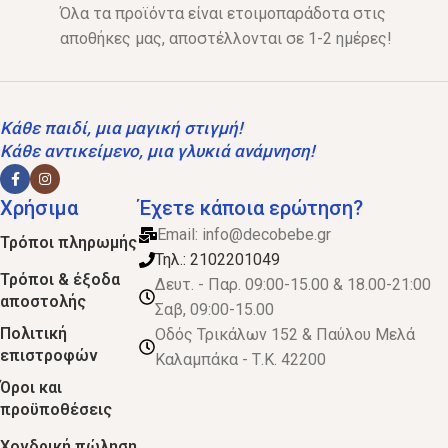
Όλα τα προϊόντα είναι ετοιμοπαράδοτα στις
αποθήκες μας, αποστέλλονται σε 1-2 ημέρες!
Κάθε παιδί, μια μαγική στιγμή!
Κάθε αντικείμενο, μια γλυκιά ανάμνηση!
Χρήσιμα
Έχετε κάποια ερώτηση?
Email:
info@decobebe.gr
Τρόποι πληρωμής
Τηλ.: 2102201049
Τρόποι & έξοδα
Δευτ. - Παρ. 09:00-15.00 & 18.00-21:00
αποστολής
Σαβ, 09:00-15.00
Πολιτική
Οδός Τρικάλων 152 & Παύλου Μελά
επιστροφών
Καλαμπάκα - Τ.Κ. 42200
Όροι και
προϋποθέσεις
Χονδρική πώληση