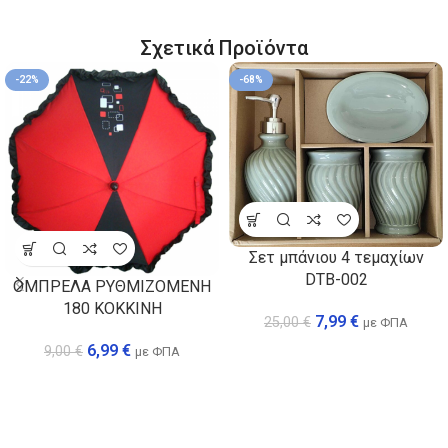
Σχετικά Προϊόντα
-22%
-68%
Σετ μπάνιου 4 τεμαχίων
DTB-002
ΟΜΠΡΕΛΑ ΡΥΘΜΙΖΟΜΕΝΗ
180 ΚΟΚΚΙΝΗ
7,99
€
25,00
€
με ΦΠΑ
6,99
€
9,00
€
με ΦΠΑ