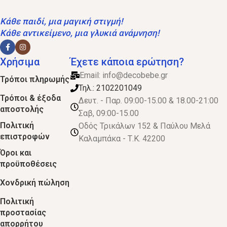
Κάθε παιδί, μια μαγική στιγμή!
Κάθε αντικείμενο, μια γλυκιά ανάμνηση!
Χρήσιμα
Έχετε κάποια ερώτηση?
Email:
info@decobebe.gr
Τρόποι πληρωμής
Τηλ.: 2102201049
Τρόποι & έξοδα
Δευτ. - Παρ. 09:00-15.00 & 18.00-21:00
αποστολής
Σαβ, 09:00-15.00
Πολιτική
Οδός Τρικάλων 152 & Παύλου Μελά
επιστροφών
Καλαμπάκα - Τ.Κ. 42200
Όροι και
προϋποθέσεις
Χονδρική πώληση
Πολιτική
προστασίας
απορρήτου