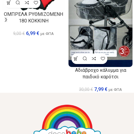
ΟΜΠΡΕΛΑ ΡΥΘΜΙΖΟΜΕΝΗ
180 ΚΟΚΚΙΝΗ
6,99
€
9,00
€
με ΦΠΑ
Αδιάβροχο κάλυμμα για
παιδικό καρότσι
7,99
€
30,00
€
με ΦΠΑ