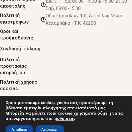
Δευτ. - Παρ. 09:00-15.00 & 18.00-21:00
αποστολής
Σαβ, 09:00-15.00
Πολιτική
Οδός Τρικάλων 152 & Παύλου Μελά
επιστροφών
Καλαμπάκα - Τ.Κ. 42200
Όροι και
προϋποθέσεις
Χονδρική πώληση
Πολιτική
προστασίας
απορρήτου
Πολιτική χρήσης
cookies
Χρησιμοποιούμε cookies για να σας προσφέρουμε τη
© 2024 :: decobebe.gr
βέλτιστη εμπειρία πλοήγησης στον ιστότοπό μας.
Μπορείτε να μάθετε ποια cookies χρησιμοποιούμε ή να τα
απενεργοποιήσετε στις
ρυθμίσεις
.
0
Αποδοχή
Απόρριψη