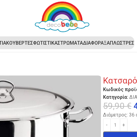
ΤΙΑ
ΚΟΥΒΕΡΤΕΣ
ΦΩΤΙΣΤΙΚΑ
ΣΤΡΩΜΑΤΑ
ΔΙΑΦΟΡΑ
ΞΑΠΛΩΣΤΡΕΣ
Κατσαρόλ
Κωδικός προϊ
Κατηγορία:
ΔΙ
59,90
€
Διάμετρος: 36