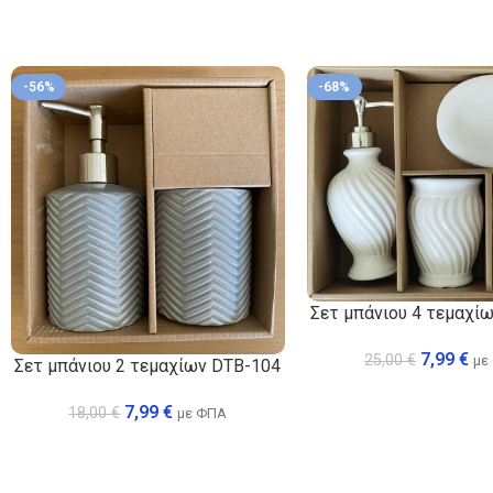
-56%
-68%
Σετ μπάνιου 4 τεμαχί
7,99
€
25,00
€
με
Σετ μπάνιου 2 τεμαχίων DTB-104
7,99
€
18,00
€
με ΦΠΑ