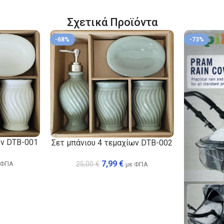
Σχετικά Προϊόντα
-68%
-73%
ων DTB-001
Σετ μπάνιου 4 τεμαχίων DTB-002
7,99
€
 ΦΠΑ
25,00
€
με ΦΠΑ