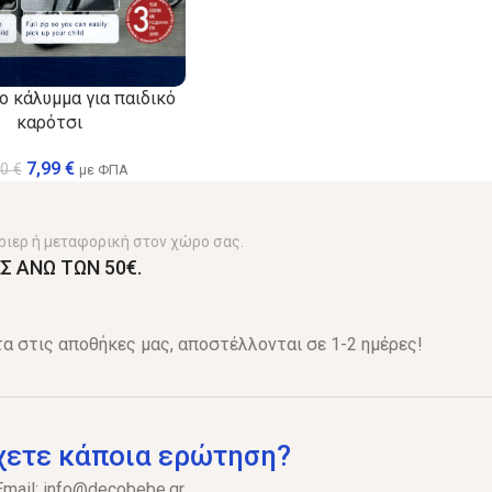
ο κάλυμμα για παιδικό
καρότσι
7,99
€
00
€
με ΦΠΑ
ριερ ή μεταφορική στον χώρο σας.
Σ ΑΝΩ ΤΩΝ 50€.
α στις αποθήκες μας, αποστέλλονται σε 1-2 ημέρες!
χετε κάποια ερώτηση?
Email:
info@decobebe.gr