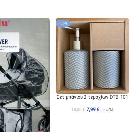
-56%
Σετ μπάνιου 2 τεμαχίων DTB-101
7,99
€
18,00
€
με ΦΠΑ