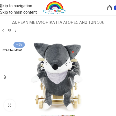
Skip to navigation
Skip to main content
ΔΩΡΕΑΝ ΜΕΤΑΦΟΡΙΚΑ ΓΙΑ ΑΓΟΡΕΣ ΑΝΩ ΤΩΝ 50€
Αρχική σελίδα
ΠΑΙΔΙΚΑ ΚΑΘΙΣΜΑΤΑ
ΚΟΥΝΙΣΤΑ ΖΩΑΚΙΑ
-40%
ΕΞΑΝΤΛΗΜΈΝΟ
Κλικ για μεγέθυνση