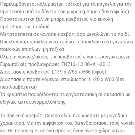
Περιλαμβάνεται κάλυμμα (μη τοξικό) για τα κάγκελα για την
προστασία από τα δόντια του μωρού (μπάρα οδοντοφυίας).
Προστατευτική ξύλινη μπάρα κρεβατιού για ευκολη
πρόσβαση του παιδιού.
Μετατρέπεται σε καναπέ-κρεβάτι όσο μεγαλώνει το παιδί.
Οικολογικά, υποαλλεργικά χρώματα αποκλειστικά για χρήση
παιδικών επίπλων, μη τοξικά
Όλες οι γωνίες/άκρες του κρεβατιού είναι στρογγυλεμένες.
Ευρωπαϊκές προδιαγραφές EN716-1,2:08+A1-2013
Διαστάσεις κρεβατιού: L139 x W65 x H86 (ύψος)
Διαστάσεις προτεινόμενου στρώματος: L120 x W60 (δεν
περιλαμβάνεται)
Τα κρεβάτια παραδίδονται σε εργοστασιακή συσκευασία με
οδηγίες αυτοσυναρμολόγησης
Το βρεφικό κρεβάτι Cosmo είναι ένα κρεβάτι με μοναδικό
χαρακτήρα. Με την εμφάνιση του, θα ενθουσιάσει τους γονείς
και θα προσφέρει σε ένα βρέφος έναν άνετο χώρο ύπνου.