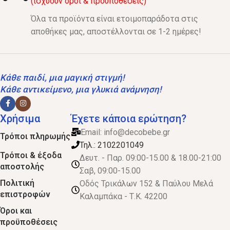
(ισχύουν όροι & προϋποθέσεις)
Όλα τα προϊόντα είναι ετοιμοπαράδοτα στις
αποθήκες μας, αποστέλλονται σε 1-2 ημέρες!
Κάθε παιδί, μια μαγική στιγμή!
Κάθε αντικείμενο, μια γλυκιά ανάμνηση!
Χρήσιμα
Έχετε κάποια ερώτηση?
Email:
info@decobebe.gr
Τρόποι πληρωμής
Τηλ.: 2102201049
Τρόποι & έξοδα
Δευτ. - Παρ. 09:00-15.00 & 18.00-21:00
αποστολής
Σαβ, 09:00-15.00
Πολιτική
Οδός Τρικάλων 152 & Παύλου Μελά
επιστροφών
Καλαμπάκα - Τ.Κ. 42200
Όροι και
προϋποθέσεις