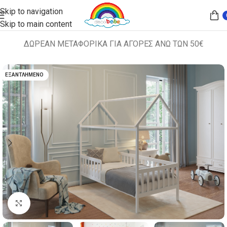
Skip to navigation
Skip to main content
ΔΩΡΕΑΝ ΜΕΤΑΦΟΡΙΚΑ ΓΙΑ ΑΓΟΡΕΣ ΑΝΩ ΤΩΝ 50€
Αρχική σελίδα
ΚΡΕΒΑΤΙΑ
ΚΟΥΝΙΕΣ
ΕΞΑΝΤΛΗΜΈΝΟ
Κλικ για μεγέθυνση