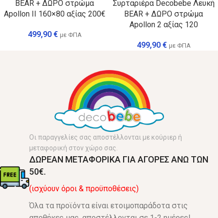
BEAR + ΔΩΡΟ στρώμα
Συρταριέρα Decobebe Λευκή
Apollon ΙΙ 160×80 αξίας 200€
BEAR + ΔΩΡΟ στρώμα
Apollon 2 αξίας 120
499,90
€
με ΦΠΑ
499,90
€
με ΦΠΑ
Οι παραγγελίες σας αποστέλλονται με κούριερ ή
μεταφορική στον χώρο σας.
ΔΩΡΕΑΝ ΜΕΤΑΦΟΡΙΚΑ ΓΙΑ ΑΓΟΡΕΣ ΑΝΩ ΤΩΝ
50€.
(ισχύουν όροι & προϋποθέσεις)
Όλα τα προϊόντα είναι ετοιμοπαράδοτα στις
αποθήκες μας, αποστέλλονται σε 1-2 ημέρες!