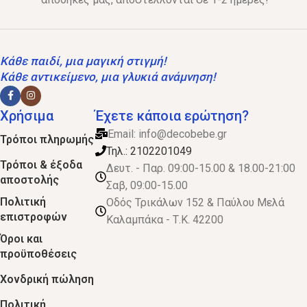
Κάθε παιδί, μια μαγική στιγμή!
Κάθε αντικείμενο, μια γλυκιά ανάμνηση!
Χρήσιμα
Έχετε κάποια ερώτηση?
Email:
info@decobebe.gr
Τρόποι πληρωμής
Τηλ.: 2102201049
Τρόποι & έξοδα
Δευτ. - Παρ. 09:00-15.00 & 18.00-21:00
αποστολής
Σαβ, 09:00-15.00
Πολιτική
Οδός Τρικάλων 152 & Παύλου Μελά
επιστροφών
Καλαμπάκα - Τ.Κ. 42200
Όροι και
προϋποθέσεις
Χονδρική πώληση
Πολιτική