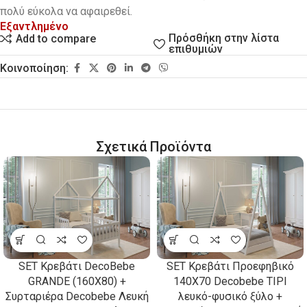
πολύ εύκολα να αφαιρεθεί.
Εξαντλημένο
Πρόσθήκη στην λίστα
Add to compare
επιθυμιών
Κοινοποίηση:
Σχετικά Προϊόντα
SET Κρεβάτι DecoBebe
SET Κρεβάτι Προεφηβικό
GRANDE (160X80) +
140Χ70 Decobebe TIPI
Συρταριέρα Decobebe Λευκή
λευκό-φυσικό ξύλο +