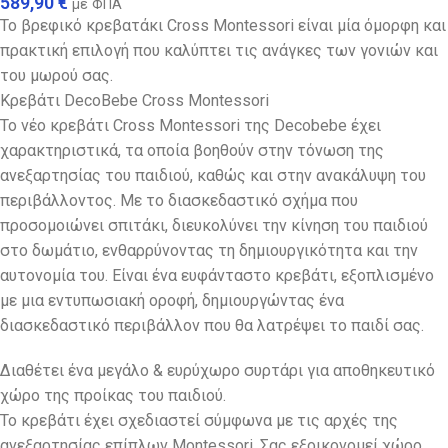
589,90
€
με ΦΠΑ
Το βρεφικό κρεβατάκι Cross Montessori είναι μία όμορφη και
πρακτική επιλογή που καλύπτει τις ανάγκες των γονιών και
του μωρού σας.
Κρεβάτι DecoBebe Cross Montessori
Το νέο κρεβάτι Cross Montessori της Decobebe έχει
χαρακτηριστικά, τα οποία βοηθούν στην τόνωση της
ανεξαρτησίας του παιδιού, καθώς και στην ανακάλυψη του
περιβάλλοντος. Με το διασκεδαστικό σχήμα που
προσομοιώνει σπιτάκι, διευκολύνει την κίνηση του παιδιού
στο δωμάτιο, ενθαρρύνοντας τη δημιουργικότητα και την
αυτονομία του. Είναι ένα ευφάνταστο κρεβάτι, εξοπλισμένο
με μια εντυπωσιακή οροφή, δημιουργώντας ένα
διασκεδαστικό περιβάλλον που θα λατρέψει το παιδί σας.
Διαθέτει ένα μεγάλο & ευρύχωρο συρτάρι για αποθηκευτικό
χώρο της προίκας του παιδιού.
Το κρεβάτι έχει σχεδιαστεί σύμφωνα με τις αρχές της
ανεξαρτησίας επίπλων Montessori. Σας εξοικονομεί χώρο