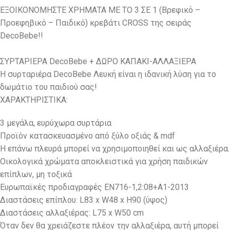
ΕΞΟΙΚΟΝΟΜΗΣΤΕ ΧΡΗΜΑΤΑ ΜΕ ΤΟ 3 ΣΕ 1 (Βρεφικό –
Προεφηβικό – Παιδικό) κρεβάτι CROSS της σειράς
DecoBebe!!
ΣΥΡΤΑΡΙΕΡΑ DecoBebe + ΔΩΡΟ ΚΑΠΑΚΙ-ΑΛΛΑΞΙΕΡΑ
Η συρταριέρα DecoBebe Λευκή είναι η ιδανική λύση για το
δωμάτιο του παιδιού σας!
ΧΑΡΑΚΤΗΡΙΣΤΙΚΑ:
3 μεγάλα, ευρύχωρα συρτάρια
Προϊόν κατασκευασμένο από ξύλο οξιάς & mdf
Η επάνω πλευρά μπορεί να χρησιμοποιηθεί και ως αλλαξιέρα.
Οικολογικά χρώματα αποκλειστικά για χρήση παιδικών
επίπλων, μη τοξικά
Ευρωπαϊκές προδιαγραφές EN716-1,2:08+A1-2013
Διαστάσεις επίπλου: L83 x W48 x H90 (ύψος)
Διαστάσεις αλλαξιέρας: L75 x W50 cm
Όταν δεν θα χρειάζεστε πλέον την αλλαξιέρα, αυτή μπορεί