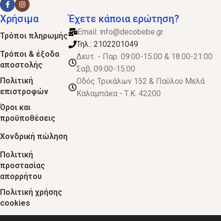
Χρήσιμα
Έχετε κάποια ερώτηση?
Email:
info@decobebe.gr
Τρόποι πληρωμής
Τηλ.: 2102201049
Τρόποι & έξοδα
Δευτ. - Παρ. 09:00-15.00 & 18.00-21:00
αποστολής
Σαβ, 09:00-15.00
Πολιτική
Οδός Τρικάλων 152 & Παύλου Μελά
επιστροφών
Καλαμπάκα - Τ.Κ. 42200
Όροι και
προϋποθέσεις
Χονδρική πώληση
Πολιτική
προστασίας
απορρήτου
Πολιτική χρήσης
cookies