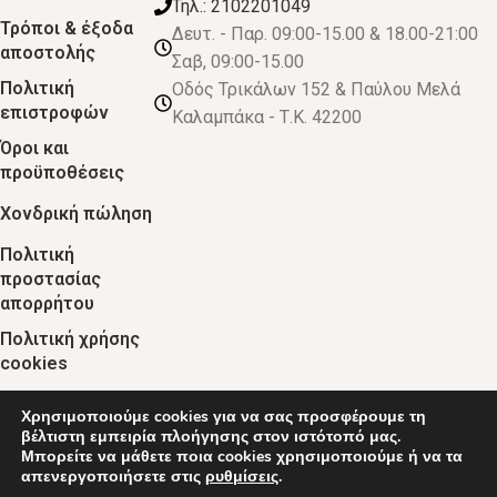
Τηλ.: 2102201049
Τρόποι & έξοδα
Δευτ. - Παρ. 09:00-15.00 & 18.00-21:00
αποστολής
Σαβ, 09:00-15.00
Πολιτική
Οδός Τρικάλων 152 & Παύλου Μελά
επιστροφών
Καλαμπάκα - Τ.Κ. 42200
Όροι και
προϋποθέσεις
Χονδρική πώληση
Πολιτική
προστασίας
απορρήτου
Πολιτική χρήσης
cookies
Χρησιμοποιούμε cookies για να σας προσφέρουμε τη
© 2024 :: decobebe.gr
βέλτιστη εμπειρία πλοήγησης στον ιστότοπό μας.
Μπορείτε να μάθετε ποια cookies χρησιμοποιούμε ή να τα
απενεργοποιήσετε στις
ρυθμίσεις
.