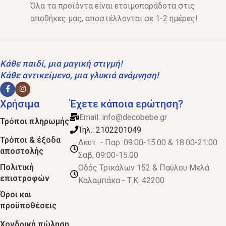
Όλα τα προϊόντα είναι ετοιμοπαράδοτα στις
αποθήκες μας, αποστέλλονται σε 1-2 ημέρες!
Κάθε παιδί, μια μαγική στιγμή!
Κάθε αντικείμενο, μια γλυκιά ανάμνηση!
Χρήσιμα
Έχετε κάποια ερώτηση?
Email:
info@decobebe.gr
Τρόποι πληρωμής
Τηλ.: 2102201049
Τρόποι & έξοδα
Δευτ. - Παρ. 09:00-15.00 & 18.00-21:00
αποστολής
Σαβ, 09:00-15.00
Πολιτική
Οδός Τρικάλων 152 & Παύλου Μελά
επιστροφών
Καλαμπάκα - Τ.Κ. 42200
Όροι και
προϋποθέσεις
Χονδρική πώληση