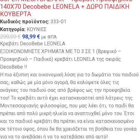
140Χ70 Decobebe LEONELA + ΔΩΡΟ ΠΑΙΔΙΚΗ
ΚΟΥΒΕΡΤΑ
Κωδικός προϊόντος:
333-01
Κατηγορία:
ΚΟΥΝΙΕΣ
200,00
€
98,99
€
με ΦΠΑ
Κρεβάτι DecoBebe LEONELA
ΕΞΟΙΚΟΝΟΜΗΣΤΕ ΧΡΗΜΑΤΑ ΜΕ ΤΟ 3 ΣΕ 1 (Βρεφικό –
Προεφηβικό – Παιδικό) κρεβάτι LEONELA της σειράς
DecoBebe !!
Η πιο έξυπνη και οικονομική λύση για το δωμάτιο του παιδιού
σας, καθώς με μία μόνο αγορά, θα καλύψετε όλες τις
ανάγκες του παιδιού σας από βρέφος ως την προεφηβεία
του! Το κρεβάτι αυτό έχει κατασκευαστεί από λάτρεις της
Μοντεσσοριανής φιλοσοφίας, που μας λέει ότι, το παιδί θα
πρέπει από πολύ μικρή ηλικία να αναπτυχθεί μόνο του. Έτσι
και το παιδικό κρεβάτι θα πρέπει να είναι κατασκευασμένο
σε τέτοιο ύψος, όπου δε θα χρειάζεται τη βοήθεια του γονέα
για να το ανεβάσει ή να το κατεβάσει από αυτό!