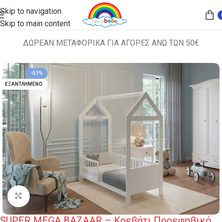
Skip to navigation
Skip to main content
ΔΩΡΕΑΝ ΜΕΤΑΦΟΡΙΚΑ ΓΙΑ ΑΓΟΡΕΣ ΑΝΩ ΤΩΝ 50€
Αρχική σελίδα
ΚΡΕΒΑΤΙΑ
ΚΟΥΝΙΕΣ
-51%
ΕΞΑΝΤΛΗΜΈΝΟ
Κλικ για μεγέθυνση
SUPER MEGA BAZAAR – Κρεβάτι Προεφηβικό