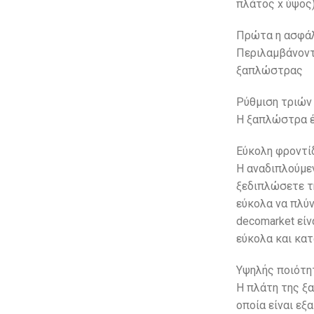
πλάτος x ύψος
Πρώτα η ασφά
Περιλαμβάνοντ
ξαπλώστρας
Ρύθμιση τριών
Η ξαπλώστρα έ
Εύκολη φροντί
Η αναδιπλούμε
ξεδιπλώσετε τ
εύκολα να πλύ
decomarket είν
εύκολα και κα
Υψηλής ποιότ
Η πλάτη της ξ
οποία είναι εξ