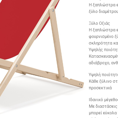
Η ξαπλώστρα ε
ξύλο διαμέτρου
Ξύλο Οξιάς
Η ξαπλώστρα ε
φουρνισμένο ξύ
σκληρότητα κα
Υψηλής ποιότη
Κατασκευασμέν
αδιάβροχο, ανθ
Υψηλή ποιότητ
Κάθε ξύλινο στ
προσεκτικά
Ιδανικό μέγεθο
Με διαστάσεις 
μπορεί εύκολα 