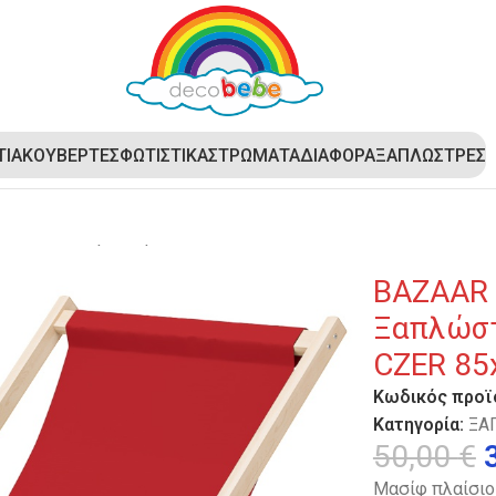
ΤΙΑ
ΚΟΥΒΕΡΤΕΣ
ΦΩΤΙΣΤΙΚΑ
ΣΤΡΩΜΑΤΑ
ΔΙΑΦΟΡΑ
ΞΑΠΛΩΣΤΡΕΣ
– Ξαπλώστρα ενηλίκων Decomarket DTX-CZER 85x60x91
BAZAAR
Ξαπλώστ
CZER 85
Κωδικός προϊ
Κατηγορία:
ΞΑ
50,00
€
Μασίφ πλαίσιο