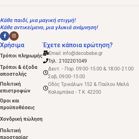
Κάθε παιδί, μια μαγική στιγμή!
Κάθε αντικείμενο, μια γλυκιά ανάμνηση!
Χρήσιμα
Έχετε κάποια ερώτηση?
Email:
info@decobebe.gr
Τρόποι πληρωμής
Τηλ.: 2102201049
Τρόποι & έξοδα
Δευτ. - Παρ. 09:00-15.00 & 18.00-21:00
αποστολής
Σαβ, 09:00-15.00
Πολιτική
Οδός Τρικάλων 152 & Παύλου Μελά
επιστροφών
Καλαμπάκα - Τ.Κ. 42200
Όροι και
προϋποθέσεις
Χονδρική πώληση
Πολιτική
προστασίας