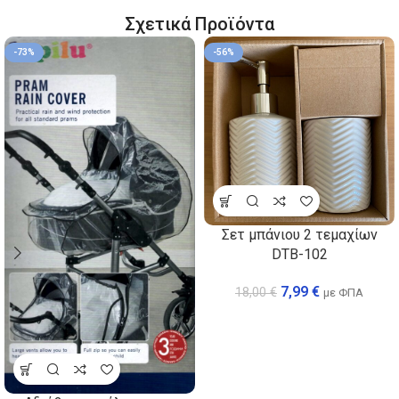
Σχετικά Προϊόντα
-73%
-56%
Σετ μπάνιου 2 τεμαχίων
DTB-102
7,99
€
18,00
€
με ΦΠΑ