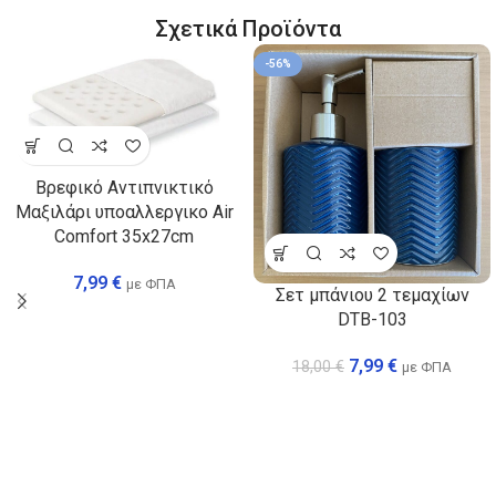
Σχετικά Προϊόντα
-56%
Βρεφικό Αντιπνικτικό
Μαξιλάρι υποαλλεργικο Air
Comfort 35x27cm
7,99
€
με ΦΠΑ
Σετ μπάνιου 2 τεμαχίων
DTB-103
7,99
€
18,00
€
με ΦΠΑ