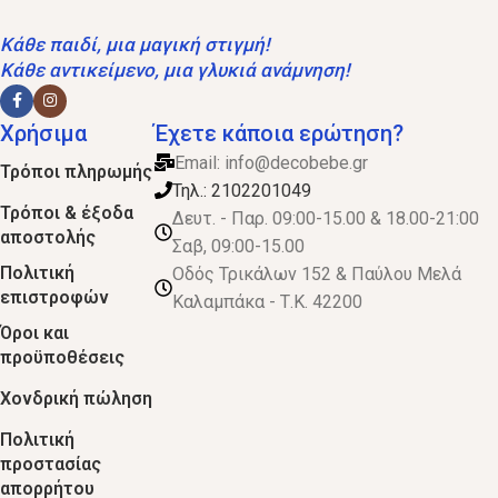
Κάθε παιδί, μια μαγική στιγμή!
Κάθε αντικείμενο, μια γλυκιά ανάμνηση!
Χρήσιμα
Έχετε κάποια ερώτηση?
Email:
info@decobebe.gr
Τρόποι πληρωμής
Τηλ.: 2102201049
Τρόποι & έξοδα
Δευτ. - Παρ. 09:00-15.00 & 18.00-21:00
αποστολής
Σαβ, 09:00-15.00
Πολιτική
Οδός Τρικάλων 152 & Παύλου Μελά
επιστροφών
Καλαμπάκα - Τ.Κ. 42200
Όροι και
προϋποθέσεις
Χονδρική πώληση
Πολιτική
προστασίας
απορρήτου