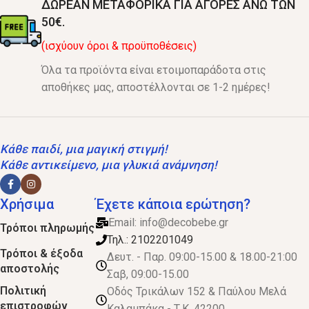
ΔΩΡΕΑΝ ΜΕΤΑΦΟΡΙΚΑ ΓΙΑ ΑΓΟΡΕΣ ΑΝΩ ΤΩΝ
50€.
(ισχύουν όροι & προϋποθέσεις)
Όλα τα προϊόντα είναι ετοιμοπαράδοτα στις
αποθήκες μας, αποστέλλονται σε 1-2 ημέρες!
Κάθε παιδί, μια μαγική στιγμή!
Κάθε αντικείμενο, μια γλυκιά ανάμνηση!
Χρήσιμα
Έχετε κάποια ερώτηση?
Email:
info@decobebe.gr
Τρόποι πληρωμής
Τηλ.: 2102201049
Τρόποι & έξοδα
Δευτ. - Παρ. 09:00-15.00 & 18.00-21:00
αποστολής
Σαβ, 09:00-15.00
Πολιτική
Οδός Τρικάλων 152 & Παύλου Μελά
επιστροφών
Καλαμπάκα - Τ.Κ. 42200