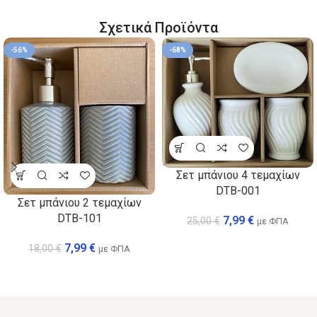
Σχετικά Προϊόντα
-56%
-68%
Σετ μπάνιου 4 τεμαχίων
DTB-001
Σετ μπάνιου 2 τεμαχίων
DTB-101
7,99
€
25,00
€
με ΦΠΑ
7,99
€
18,00
€
με ΦΠΑ