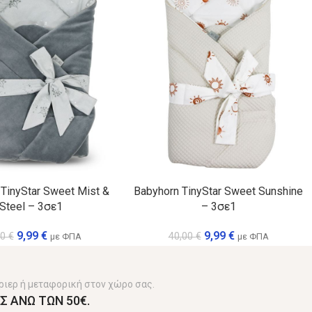
TinyStar Sweet Mist &
Babyhorn TinyStar Sweet Sunshine
Steel – 3σε1
– 3σε1
9,99
€
9,99
€
00
€
40,00
€
με ΦΠΑ
με ΦΠΑ
ριερ ή μεταφορική στον χώρο σας.
Σ ΑΝΩ ΤΩΝ 50€.