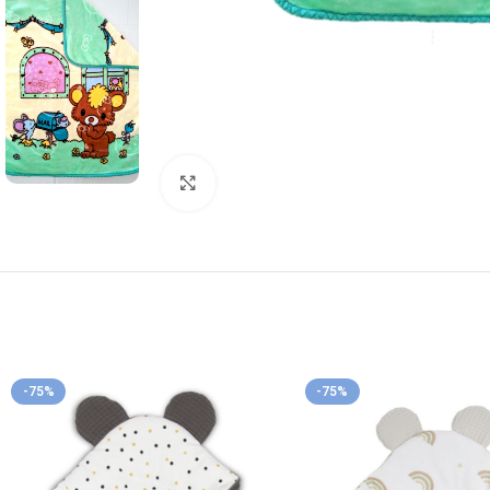
Κλικ για μεγέθυνση
-75%
-75%