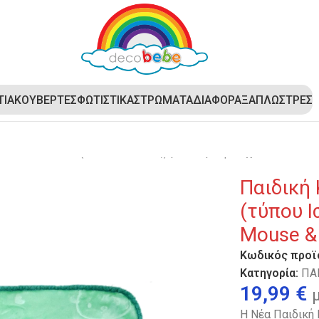
ΤΙΑ
ΚΟΥΒΕΡΤΕΣ
ΦΩΤΙΣΤΙΚΑ
ΣΤΡΩΜΑΤΑ
ΔΙΑΦΟΡΑ
ΞΑΠΛΩΣΤΡΕΣ
oBebe Βελουτέ (τύπου Ισπανίας) με ανάγλυφα σχέδια – Mous
Παιδική
(τύπου Ι
Mouse &
Κωδικός προϊ
Κατηγορία:
ΠΑ
19,99
€
Η Νέα Παιδική