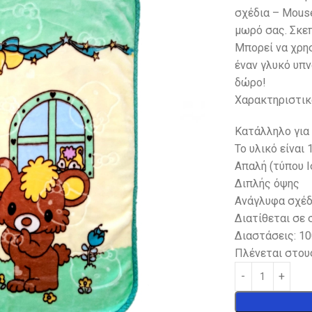
σχέδια – Mouse
μωρό σας. Σκεπ
Μπορεί να χρησ
έναν γλυκό υπν
δώρο!
Χαρακτηριστικ
Κατάλληλο για
Το υλικό είναι 
Απαλή (τύπου Ι
Διπλής όψης
Ανάγλυφα σχέδ
Διατίθεται σε
Διαστάσεις: 10
Πλένεται στου