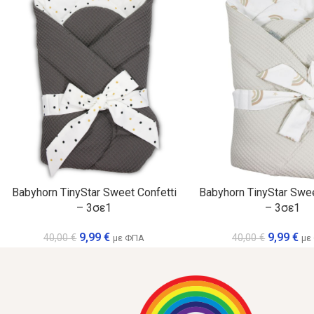
Babyhorn TinyStar Sweet Confetti
Babyhorn TinyStar Swe
– 3σε1
– 3σε1
9,99
€
9,99
€
40,00
€
40,00
€
με ΦΠΑ
με