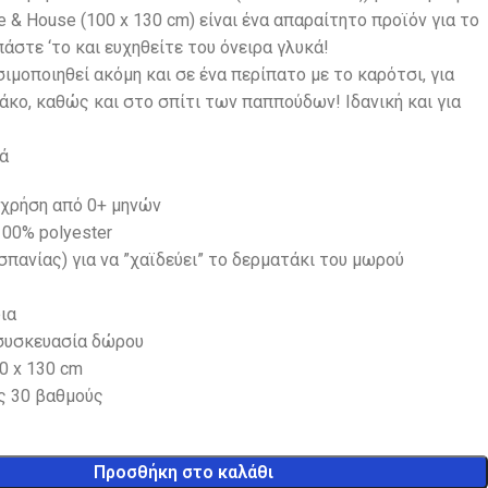
 & House (100 x 130 cm) είναι ένα απαραίτητο προϊόν για το
άστε ‘το και ευχηθείτε του όνειρα γλυκά!
ιμοποιηθεί ακόμη και σε ένα περίπατο με το καρότσι, για
άκο, καθώς και στο σπίτι των παππούδων! Ιδανική και για
ά
 χρήση από 0+ μηνών
100% polyester
σπανίας) για να ”χαϊδεύει” το δερματάκι του μωρού
ια
 συσκευασία δώρου
0 x 130 cm
ς 30 βαθμούς
Προσθήκη στο καλάθι