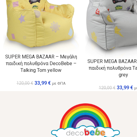
SUPER MEGA BAZAAR – Μεγάλη
SUPER MEGA BAZAAR
παιδική πολυθρόνα DecoBebe –
παιδική πολυθρόνα Τa
Τalking Tom yellow
grey
33,99
€
120,00
€
με ΦΠΑ
33,99
€
120,00
€
μ