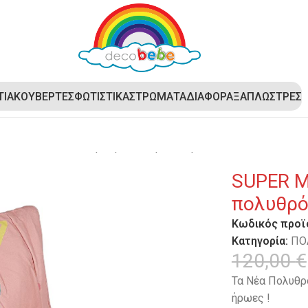
ΤΙΑ
ΚΟΥΒΕΡΤΕΣ
ΦΩΤΙΣΤΙΚΑ
ΣΤΡΩΜΑΤΑ
ΔΙΑΦΟΡΑ
ΞΑΠΛΩΣΤΡΕΣ
GA BAZAAR – Μεγάλη παιδική πολυθρόνα DecoBebe – Τalking
SUPER M
πολυθρόν
Κωδικός προϊ
Κατηγορία:
ΠΟ
120,00
€
Τα Νέα Πολυθρ
ήρωες !