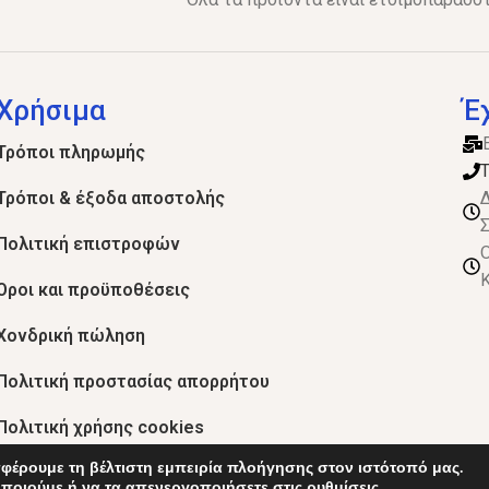
Χρήσιμα
Έ
Τρόποι πληρωμής
Τ
Τρόποι & έξοδα αποστολής
Δ
Σ
Πολιτική επιστροφών
Ο
Κ
Όροι και προϋποθέσεις
Χονδρική πώληση
Πολιτική προστασίας απορρήτου
Πολιτική χρήσης cookies
φέρουμε τη βέλτιστη εμπειρία πλοήγησης στον ιστότοπό μας.
οποιούμε ή να τα απενεργοποιήσετε στις
ρυθμίσεις
.