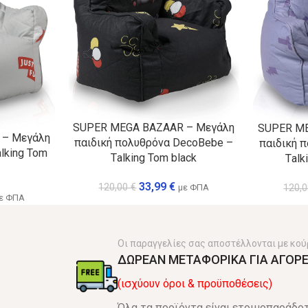
SUPER MEGA BAZAAR – Μεγάλη
SUPER ME
 – Μεγάλη
παιδική πολυθρόνα DecoBebe –
παιδική 
lking Tom
Τalking Tom black
Τalk
33,99
€
120,00
€
με ΦΠΑ
120,
ε ΦΠΑ
Οι παραγγελίες σας αποστέλλονται με κού
ΔΩΡΕΑΝ ΜΕΤΑΦΟΡΙΚΑ ΓΙΑ ΑΓΟΡΕ
(ισχύουν όροι & προϋποθέσεις)
Όλα τα προϊόντα είναι ετοιμοπαράδοτ