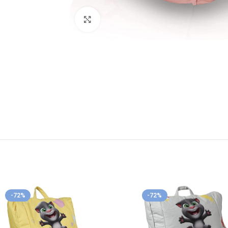
Κλικ για μεγέθυνση
-72%
-72%