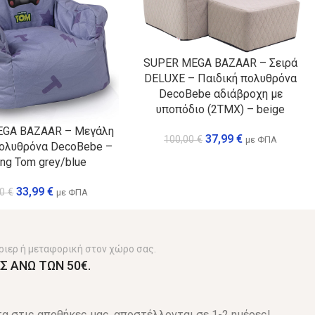
SUPER MEGA BAZAAR – Σειρά
DELUXE – Παιδική πολυθρόνα
DecoBebe αδιάβροχη με
υποπόδιο (2ΤΜΧ) – beige
GA BAZAAR – Μεγάλη
37,99
€
100,00
€
με ΦΠΑ
πολυθρόνα DecoBebe –
ing Tom grey/blue
33,99
€
00
€
με ΦΠΑ
ριερ ή μεταφορική στον χώρο σας.
Σ ΑΝΩ ΤΩΝ 50€.
α στις αποθήκες μας, αποστέλλονται σε 1-2 ημέρες!