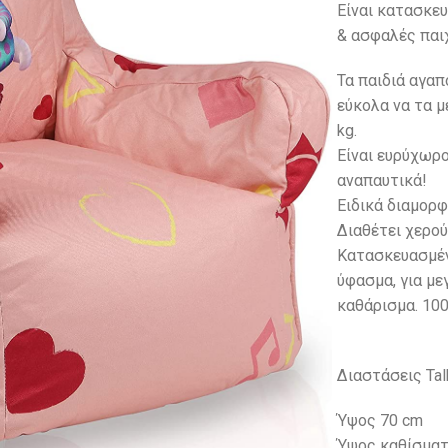
Είναι κατασκευ
& ασφαλές παιχ
Τα παιδιά αγα
εύκολα να τα μ
kg.
Eίναι ευρύχωρο
αναπαυτικά!
Ειδικά διαμορ
Διαθέτει χερού
Κατασκευασμέν
ύφασμα, για με
καθάρισμα. 100
Διαστάσεις Tal
Ύψος 70 cm
Ύψος καθίσματ