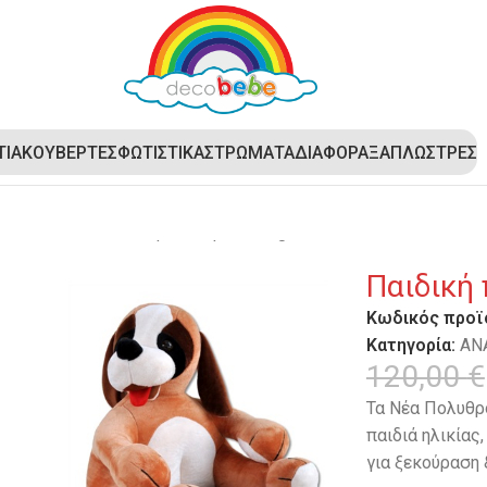
ΤΙΑ
ΚΟΥΒΕΡΤΕΣ
ΦΩΤΙΣΤΙΚΑ
ΣΤΡΩΜΑΤΑ
ΔΙΑΦΟΡΑ
ΞΑΠΛΩΣΤΡΕΣ
ΥΘΡΟΝΑΚΙΑ
Παιδική πολυθρόνα Dog brown SM-2-05
Παιδική
Κωδικός προϊ
Κατηγορία:
ΑΝ
120,00
€
Τα Νέα Πολυθρο
παιδιά ηλικίας
για ξεκούραση 