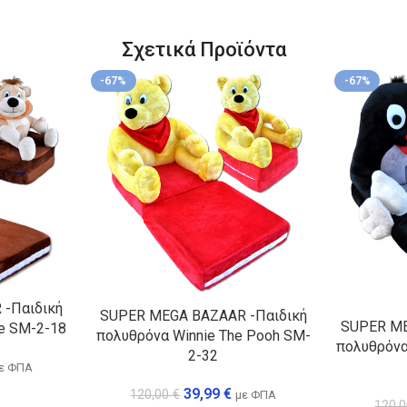
Σχετικά Προϊόντα
-67%
-67%
-Παιδική
SUPER MEGA BAZAAR -Παιδική
SUPER ME
e SM-2-18
πολυθρόνα Winnie The Pooh SM-
πολυθρόνα
2-32
ε ΦΠΑ
39,99
€
120,00
€
με ΦΠΑ
120,