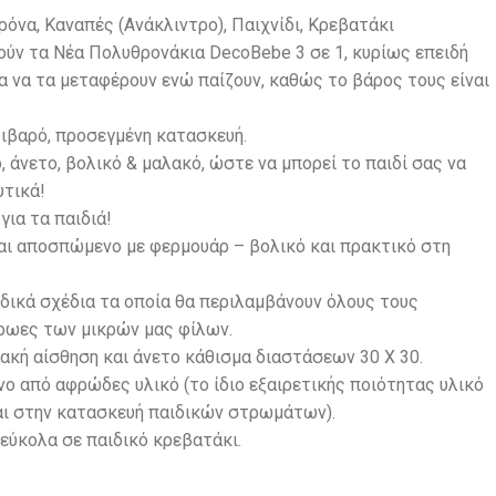
ρόνα, Καναπές (Ανάκλιντρο), Παιχνίδι, Κρεβατάκι
ούν τα Νέα Πολυθρονάκια DecoBebe 3 σε 1, κυρίως επειδή
 να τα μεταφέρουν ενώ παίζουν, καθώς το βάρος τους είναι
τιβαρό, προσεγμένη κατασκευή.
, άνετο, βολικό & μαλακό, ώστε να μπορεί το παιδί σας να
υτικά!
ια τα παιδιά!
ναι αποσπώμενο με φερμουάρ – βολικό και πρακτικό στη
δικά σχέδια τα οποία θα περιλαμβάνουν όλους τους
ρωες των μικρών μας φίλων.
ακή αίσθηση και άνετο κάθισμα διαστάσεων 30 Χ 30.
ο από αφρώδες υλικό (το ίδιο εξαιρετικής ποιότητας υλικό
αι στην κατασκευή παιδικών στρωμάτων).
εύκολα σε παιδικό κρεβατάκι.