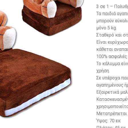
3 σε 1 – Πολυθ
Τα παιδιά αγαπ
μπορούν εύκολα
μόνο 5 kg.
Σταθερό και σ
Eίναι ευρύχωρο
κάθεται αναπα
100% ασφαλές γ
Το κάλυμμα εί
χρήση.
Σε υπέροχα παι
αγαπημένους ή
Εξαιρετικά μαλ
Κατασκευασμέν
χρησιμοποιείτ
Μετατρέπεται 
Ύψος: 70 εκ
Πλάτος: 45 εκ