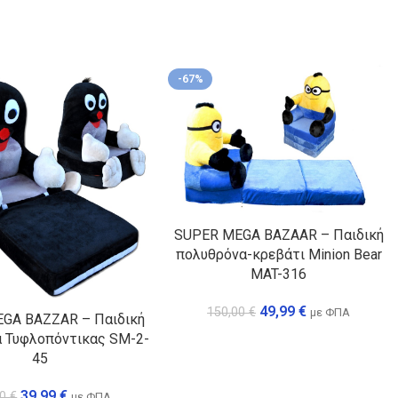
-67%
SUPER MEGA BAZAAR – Παιδική
πολυθρόνα-κρεβάτι Minion Bear
MAT-316
49,99
€
150,00
€
με ΦΠΑ
GA BAZZAR – Παιδική
 Τυφλοπόντικας SM-2-
45
39,99
€
00
€
με ΦΠΑ