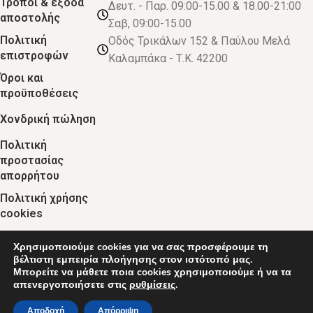
Τρόποι & έξοδα
Δευτ. - Παρ. 09:00-15.00 & 18.00-21:00
αποστολής
Σαβ, 09:00-15.00
Πολιτική
Οδός Τρικάλων 152 & Παύλου Μελά
επιστροφών
Καλαμπάκα - Τ.Κ. 42200
Όροι και
προϋποθέσεις
Χονδρική πώληση
Πολιτική
προστασίας
απορρήτου
Πολιτική χρήσης
cookies
Χρησιμοποιούμε cookies για να σας προσφέρουμε τη
© 2024 :: decobebe.gr
βέλτιστη εμπειρία πλοήγησης στον ιστότοπό μας.
Μπορείτε να μάθετε ποια cookies χρησιμοποιούμε ή να τα
απενεργοποιήσετε στις
ρυθμίσεις
.
0
Αποδοχή
Απόρριψη