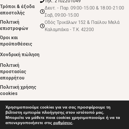
Τηλ.: 2102201049
Τρόποι & έξοδα
Δευτ. - Παρ. 09:00-15.00 & 18.00-21:00
αποστολής
Σαβ, 09:00-15.00
Πολιτική
Οδός Τρικάλων 152 & Παύλου Μελά
επιστροφών
Καλαμπάκα - Τ.Κ. 42200
Όροι και
προϋποθέσεις
Χονδρική πώληση
Πολιτική
προστασίας
απορρήτου
Πολιτική χρήσης
cookies
Χρησιμοποιούμε cookies για να σας προσφέρουμε τη
© 2024 :: decobebe.gr
βέλτιστη εμπειρία πλοήγησης στον ιστότοπό μας.
Μπορείτε να μάθετε ποια cookies χρησιμοποιούμε ή να τα
απενεργοποιήσετε στις
ρυθμίσεις
.