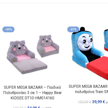
-65%
-67%
SUPER MEGA BAZAAR 
SUPER MEGA BAZAAR – Παιδικό
πολυθρόνα Train S
Πολυθρονάκι 3 σε 1 – Happy Bear
KIDSEE DT10-HM014160
39,99
€
120,00
€
μ