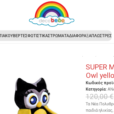
ΤΙΑ
ΚΟΥΒΕΡΤΕΣ
ΦΩΤΙΣΤΙΚΑ
ΣΤΡΩΜΑΤΑ
ΔΙΑΦΟΡΑ
ΞΑΠΛΩΣΤΡΕΣ
ΥΘΡΟΝΑΚΙΑ
SUPER MEGA BAZAAR – Παιδική πολυθρόνα Owl 
SUPER M
Owl yell
Κωδικός προϊ
Κατηγορία:
ΑΝ
120,00
€
Τα Νέα Πολυθρο
παιδιά ηλικίας