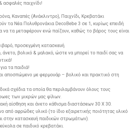
& ασφαλές παιχνίδι!
ρόνα, Καναπές (Ανάκλιντρο), Παιχνίδι, Κρεβατάκι
ούν τα Νέα Πολυθρονάκια DecoBebe 3 σε 1, κυρίως επειδή
 να τα μεταφέρουν ενώ παίζουν, καθώς το βάρος τους είναι
τιβαρό, προσεγμένη κατασκευή.
, άνετο, βολικό & μαλακό, ώστε να μπορεί το παιδί σας να
υτικά!
ια τα παιδιά!
ναι αποσπώμενο με φερμουάρ – βολικό και πρακτικό στη
δικά σχέδια τα οποία θα περιλαμβάνουν όλους τους
ρωες των μικρών μας φίλων.
ακή αίσθηση και άνετο κάθισμα διαστάσεων 30 Χ 30.
ο από αφρώδες υλικό (το ίδιο εξαιρετικής ποιότητας υλικό
αι στην κατασκευή παιδικών στρωμάτων).
εύκολα σε παιδικό κρεβατάκι.