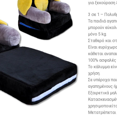
για ξεκούραση 
3 σε 1 – Πολυθ
Τα παιδιά αγαπ
μπορούν εύκολα
μόνο 5 kg.
Σταθερό και σ
Eίναι ευρύχωρο
κάθεται αναπα
100% ασφαλές γ
Το κάλυμμα εί
χρήση.
Σε υπέροχα παι
αγαπημένους ή
Εξαιρετικά μαλ
Κατασκευασμέν
χρησιμοποιείτ
Μετατρέπεται 