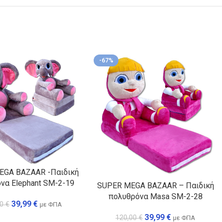
-67%
EGA BAZAAR -Παιδική
να Elephant SM-2-19
SUPER MEGA BAZAAR – Παιδική
πολυθρόνα Masa SM-2-28
39,99
€
00
€
με ΦΠΑ
39,99
€
120,00
€
με ΦΠΑ