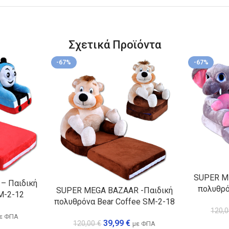
Σχετικά Προϊόντα
-67%
-67%
SUPER M
– Παιδική
πολυθρό
SUPER MEGA BAZAAR -Παιδική
M-2-12
πολυθρόνα Bear Coffee SM-2-18
120,
ε ΦΠΑ
39,99
€
120,00
€
με ΦΠΑ