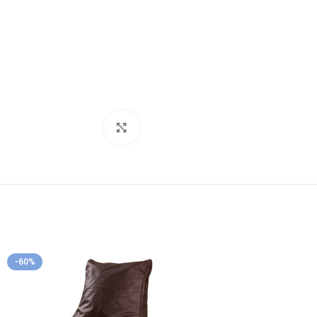
Κλικ για μεγέθυνση
-60%