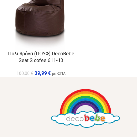
Πολυθρόνα (ΠΟΥΦ) DecoBebe
Seat S cofee 611-13
39,99
€
100,00
€
με ΦΠΑ