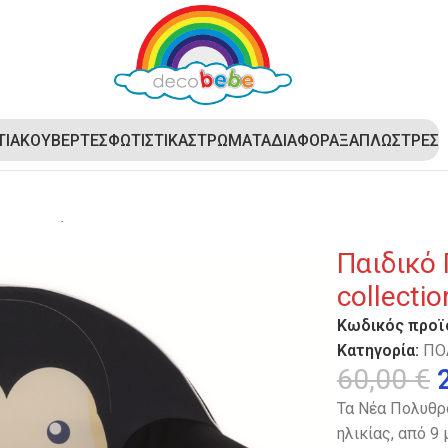
ΤΙΑ
ΚΟΥΒΕΡΤΕΣ
ΦΩΤΙΣΤΙΚΑ
ΣΤΡΩΜΑΤΑ
ΔΙΑΦΟΡΑ
ΞΑΠΛΩΣΤΡΕΣ
κό Πολυθρονάκι DecoBebe 3D collection – PENGUIN WITH FEE
Παιδικό
collecti
Κωδικός προϊ
Κατηγορία:
ΠΟ
60,00
€
Τα Νέα Πολυθρο
ηλικίας, από 9