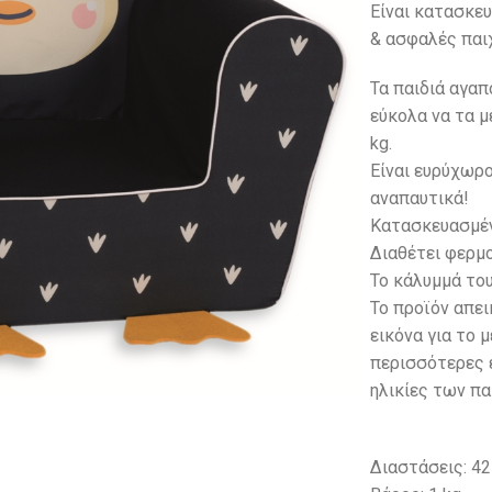
Είναι κατασκευ
& ασφαλές παιχ
Τα παιδιά αγα
εύκολα να τα μ
kg.
Eίναι ευρύχωρο
αναπαυτικά!
Κατασκευασμέν
Διαθέτει φερμο
Το κάλυμμά το
To προϊόν απει
εικόνα για το 
περισσότερες ε
ηλικίες των πα
Διαστάσεις: 42