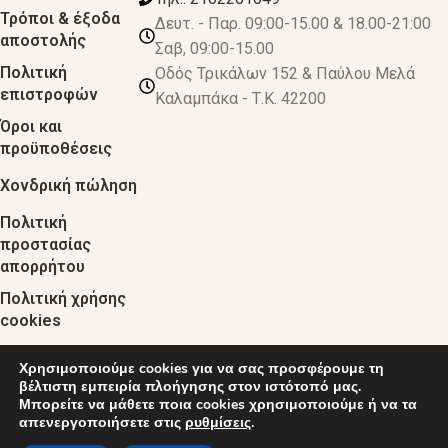
Τρόποι & έξοδα
Δευτ. - Παρ. 09:00-15.00 & 18.00-21:00
αποστολής
Σαβ, 09:00-15.00
Πολιτική
Οδός Τρικάλων 152 & Παύλου Μελά
επιστροφών
Καλαμπάκα - Τ.Κ. 42200
Όροι και
προϋποθέσεις
Χονδρική πώληση
Πολιτική
προστασίας
απορρήτου
Πολιτική χρήσης
cookies
Χρησιμοποιούμε cookies για να σας προσφέρουμε τη
© 2024 :: decobebe.gr
βέλτιστη εμπειρία πλοήγησης στον ιστότοπό μας.
Μπορείτε να μάθετε ποια cookies χρησιμοποιούμε ή να τα
απενεργοποιήσετε στις
ρυθμίσεις
.