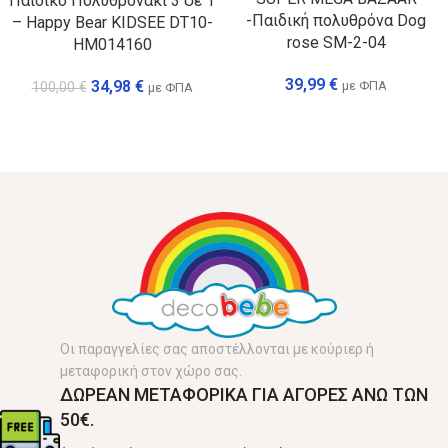
Παιδικό Πολυθρονάκι 3 σε 1
-Παιδική πολυθρόνα Dog
– Happy Bear KIDSEE DT10-
rose SM-2-04
HM014160
39,99
€
34,98
€
με ΦΠΑ
100,00
€
με ΦΠΑ
Οι παραγγελίες σας αποστέλλονται με κούριερ ή
μεταφορική στον χώρο σας.
ΔΩΡΕΑΝ ΜΕΤΑΦΟΡΙΚΑ ΓΙΑ ΑΓΟΡΕΣ ΑΝΩ ΤΩΝ
50€.