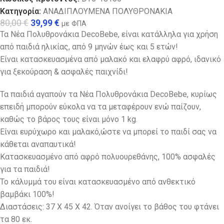
Κατηγορία:
ΑΝΑΔΙΠΛΟΥΜΕΝΑ ΠΟΛΥΘΡΟΝΑΚΙΑ
80,00
€
39,99
€
με ΦΠΑ
Τα Νέα Πολυθρονάκια DecoBebe, είναι κατάλληλα για χρήση
από παιδιά ηλικίας, από 9 μηνών έως και 5 ετών!
Είναι κατασκευασμένα από μαλακό και ελαφρύ αφρό, ιδανικό
για ξεκούραση & ασφαλές παιχνίδι!
Τα παιδιά αγαπούν τα Νέα Πολυθρονάκια DecoBebe, κυρίως
επειδή μπορούν εύκολα να τα μεταφέρουν ενώ παίζουν,
καθώς το βάρος τους είναι μόνο 1 kg.
Eίναι ευρύχωρο και μαλακό,ώστε να μπορεί το παιδί σας να
κάθεται αναπαυτικά!
Κατασκευασμένο από αφρό πολυουρεθάνης, 100% ασφαλές
για τα παιδιά!
Το κάλυμμά του είναι κατασκευασμένο από ανθεκτικό
βαμβάκι 100%!
Διαστάσεις: 37 Χ 45 Χ 42. Όταν ανοίγει το βάθος του φτάνει
τα 80 εκ.