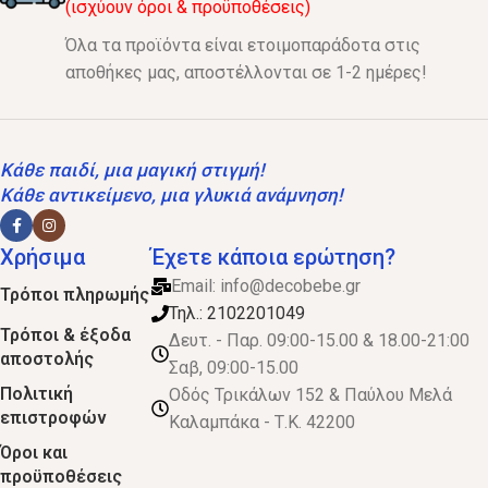
(ισχύουν όροι & προϋποθέσεις)
Όλα τα προϊόντα είναι ετοιμοπαράδοτα στις
αποθήκες μας, αποστέλλονται σε 1-2 ημέρες!
Κάθε παιδί, μια μαγική στιγμή!
Κάθε αντικείμενο, μια γλυκιά ανάμνηση!
Χρήσιμα
Έχετε κάποια ερώτηση?
Email:
info@decobebe.gr
Τρόποι πληρωμής
Τηλ.: 2102201049
Τρόποι & έξοδα
Δευτ. - Παρ. 09:00-15.00 & 18.00-21:00
αποστολής
Σαβ, 09:00-15.00
Πολιτική
Οδός Τρικάλων 152 & Παύλου Μελά
επιστροφών
Καλαμπάκα - Τ.Κ. 42200
Όροι και
προϋποθέσεις