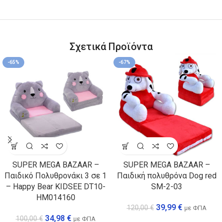
Σχετικά Προϊόντα
-65%
-67%
SUPER MEGA BAZAAR –
SUPER MEGA BAZAAR –
Παιδικό Πολυθρονάκι 3 σε 1
Παιδική πολυθρόνα Dog red
– Happy Bear KIDSEE DT10-
SM-2-03
HM014160
39,99
€
120,00
€
με ΦΠΑ
34,98
€
100,00
€
με ΦΠΑ